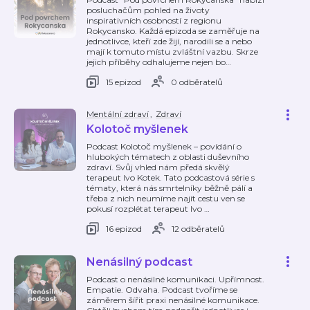
posluchačům pohled na životy
inspirativních osobností z regionu
Rokycansko. Každá epizoda se zaměřuje na
jednotlivce, kteří zde žijí, narodili se a nebo
mají k tomuto místu zvláštní vazbu. Skrze
jejich příběhy odhalujeme nejen bo
…
15 epizod
0 odběratelů
Mentální zdraví
,
Zdraví
Kolotoč myšlenek
Podcast Kolotoč myšlenek – povídání o
hlubokých tématech z oblasti duševního
zdraví. Svůj vhled nám předá skvělý
terapeut Ivo Kotek. Tato podcastová série s
tématy, která nás smrtelníky běžně pálí a
třeba z nich neumíme najít cestu ven se
pokusí rozplétat terapeut Ivo
…
16 epizod
12 odběratelů
Nenásilný podcast
Podcast o nenásilné komunikaci. Upřímnost.
Empatie. Odvaha. Podcast tvoříme se
záměrem šířit praxi nenásilné komunikace.