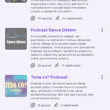
Chtěli bychom tím podpořit jednotlivce i
organizace v tom, aby svým jednáním a
rozhodováním rozvíjeli lepší mezilidské
vztahy a společně vytvářeli s
…
110 epizod
90 odběratelů
Podcast Šance Dětem
Pro své děti chceme to nejlepší, ale
partnerství a rodičovství mohou občas dát
zabrat. Někdy se to prostě nedaří podle
našich představ. Právě proto vám přinášíme
Podcast Šance Dětem. Společně s předními
českými odborníky se ponoříme do dětského
světa, od miminka až po d
…
63 epizod
17 odběratelů
Teda co? Podcast
Podcast o tom, že nemít jasno je někdy
součást plánu. Dva lidi mluví o vztazích,
sexu, ambicích a změnách tak, jak je
skutečně prožívají. Bez rad, bez návodů, bez
univerzálních pravd.
13 epizod
2 odběratelé