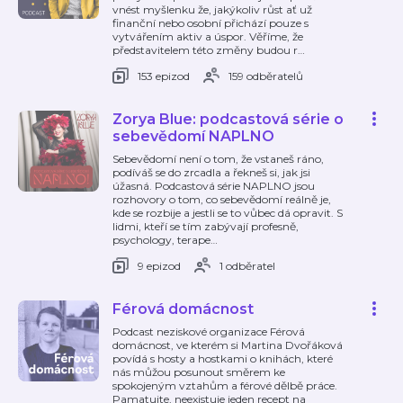
vnést myšlenku že, jakýkoliv růst ať už
finanční nebo osobní přichází pouze s
vytvářením aktiv a úspor. Věříme, že
představitelem této změny budou r
…
153 epizod
159 odběratelů
Zorya Blue: podcastová série o
sebevědomí NAPLNO
Sebevědomí není o tom, že vstaneš ráno,
podíváš se do zrcadla a řekneš si, jak jsi
úžasná. Podcastová série NAPLNO jsou
rozhovory o tom, co sebevědomí reálně je,
kde se rozbije a jestli se to vůbec dá opravit. S
lidmi, kteří se tím zabývají profesně,
psychology, terape
…
9 epizod
1 odběratel
Férová domácnost
Podcast neziskové organizace Férová
domácnost, ve kterém si Martina Dvořáková
povídá s hosty a hostkami o knihách, které
nás můžou posunout směrem ke
spokojeným vztahům a férové dělbě práce.
Pamatujte, neexistuje jeden recept na