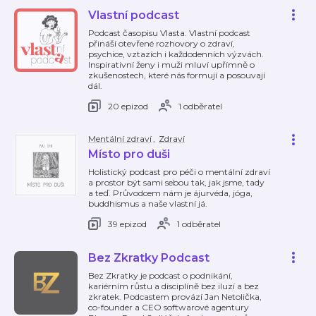
Vlastní podcast
Podcast časopisu Vlasta. Vlastní podcast
přináší otevřené rozhovory o zdraví,
psychice, vztazích i každodenních výzvách.
Inspirativní ženy i muži mluví upřímně o
zkušenostech, které nás formují a posouvají
dál.
20 epizod
1 odběratel
Mentální zdraví
,
Zdraví
Místo pro duši
Holistický podcast pro péči o mentální zdraví
a prostor být sami sebou tak, jak jsme, tady
a teď. Průvodcem nám je ájurvéda, jóga,
buddhismus a naše vlastní já.
39 epizod
1 odběratel
Bez Zkratky Podcast
Bez Zkratky je podcast o podnikání,
kariérním růstu a disciplíně bez iluzí a bez
zkratek. Podcastem provází Jan Netolička,
co-founder a CEO softwarové agentury