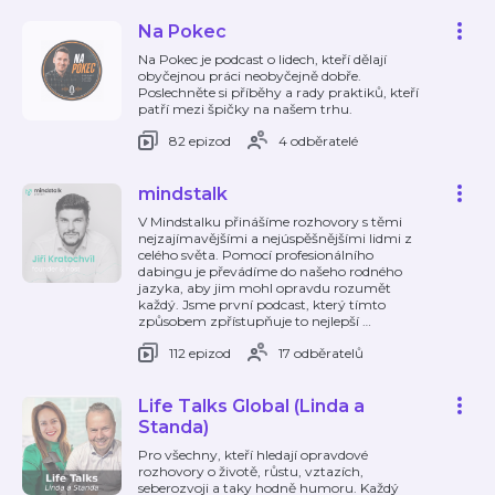
Na Pokec
Na Pokec je podcast o lidech, kteří dělají
obyčejnou práci neobyčejně dobře.
Poslechněte si příběhy a rady praktiků, kteří
patří mezi špičky na našem trhu.
82 epizod
4 odběratelé
mindstalk
V Mindstalku přinášíme rozhovory s těmi
nejzajímavějšími a nejúspěšnějšími lidmi z
celého světa. Pomocí profesionálního
dabingu je převádíme do našeho rodného
jazyka, aby jim mohl opravdu rozumět
každý. Jsme první podcast, který tímto
způsobem zpřístupňuje to nejlepší
…
112 epizod
17 odběratelů
Life Talks Global (Linda a
Standa)
Pro všechny, kteří hledají opravdové
rozhovory o životě, růstu, vztazích,
seberozvoji a taky hodně humoru. Každý