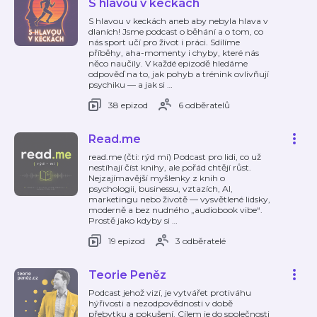
S hlavou v keckách
S hlavou v keckách aneb aby nebyla hlava v
dlaních! Jsme podcast o běhání a o tom, co
nás sport učí pro život i práci. Sdílíme
příběhy, aha-momenty i chyby, které nás
něco naučily. V každé epizodě hledáme
odpověď na to, jak pohyb a trénink ovlivňují
psychiku — a jak si
…
38 epizod
6 odběratelů
Read.me
read.me (čti: rýd mí) Podcast pro lidi, co už
nestíhají číst knihy, ale pořád chtějí růst.
Nejzajímavější myšlenky z knih o
psychologii, businessu, vztazích, AI,
marketingu nebo životě — vysvětlené lidsky,
moderně a bez nudného „audiobook vibe“.
Prostě jako kdyby si
…
19 epizod
3 odběratelé
Teorie Peněz
Podcast jehož vizí, je vytvářet protiváhu
hýřivosti a nezodpovědnosti v době
přebytku a pokušení. Cílem je do společnosti