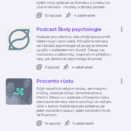
týden nový podcast se Standou a Lindou na
různá témata - mužský a ženský pohled.
30 epizod
4 odběratelé
Podcast Školy psychologie
Podcast pro všechny, kdo chtějí porozumět
lidské mysli i sami sobě. Přinášíme témata
od základů psychologie až po její praktické
využití v každodenním životě. Čekají vás
rozhovory s odborníky, inspirativní příběhy i
tipy, jak aplikovat psychologii do praxe.
11 epizod
4 odběratelé
Procento růstu
Růst nezačíná velkými kroky, ale malými
krůčky, které se sčítají. Jsme Karolína a
Martin Zítkovi a v podcastu Procento růstu
otevíráme témata, která ovlivňují víc než jen
účet v bance. Každá epizoda představuje
jeden konkrétní posun, jeden konkrétní krok.
Ve financích
…
14 epizod
5 odběratelů