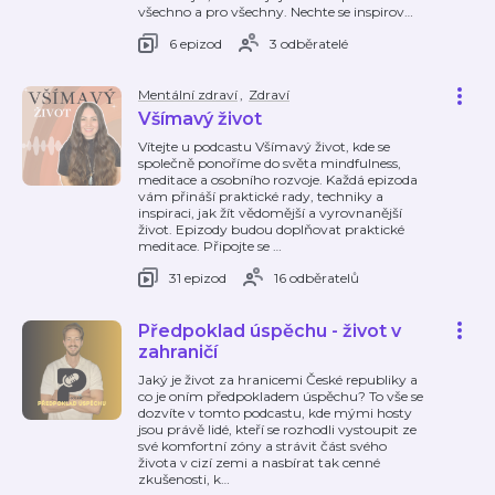
všechno a pro všechny. Nechte se inspirov
…
6 epizod
3 odběratelé
Mentální zdraví
,
Zdraví
Všímavý život
Vítejte u podcastu Všímavý život, kde se
společně ponoříme do světa mindfulness,
meditace a osobního rozvoje. Každá epizoda
vám přináší praktické rady, techniky a
inspiraci, jak žít vědomější a vyrovnanější
život. Epizody budou doplňovat praktické
meditace. Připojte se
…
31 epizod
16 odběratelů
Předpoklad úspěchu - život v
zahraničí
Jaký je život za hranicemi České republiky a
co je oním předpokladem úspěchu? To vše se
dozvíte v tomto podcastu, kde mými hosty
jsou právě lidé, kteří se rozhodli vystoupit ze
své komfortní zóny a strávit část svého
života v cizí zemi a nasbírat tak cenné
zkušenosti, k
…