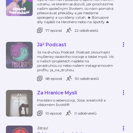
vztahu, ve kterém se dozvíš, jak procházíme
naším společným životem, co nám pomáhá
překonávat překážky a jak hledáme
spokojený a vyvážený vztah. 🔥 Bonusové
díly najdeš na Herohero nebo na Spotify 🔥
77 epizod
22 odběratelů
Já² Podcast
Já na druhou Podcast. Podcast zkoumající
myšlenky osobního rozvoje a lidské mysli. Víc
o našich projektech najdete na
janadruhou.cz nebo našem instagramovém
profilu: ja_na_druhou.
68 epizod
50 odběratelů
Za Hranice Mysli
Povídání o seberozvoji, Józe, kreativitě a
vědomém životě🫶
10 epizod
0 odběratelů
Zdraví