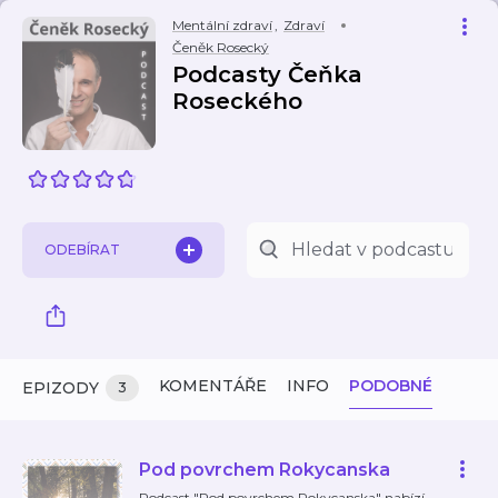
Mentální zdraví
,
Zdraví
Čeněk Rosecký
Podcasty Čeňka
Roseckého
ODEBÍRAT
KOMENTÁŘE
INFO
PODOBNÉ
EPIZODY
3
Pod povrchem Rokycanska
Podcast "Pod povrchem Rokycanska" nabízí