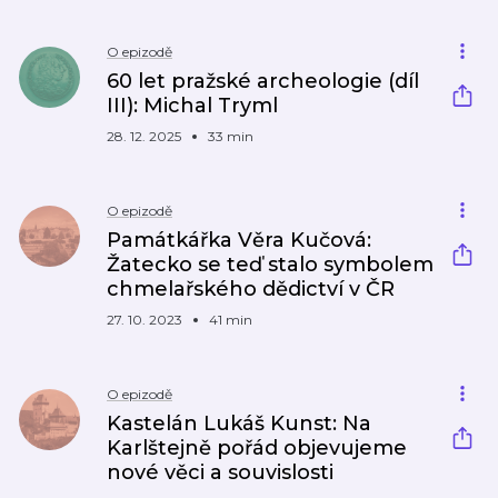
O epizodě
60 let pražské archeologie (díl
III): Michal Tryml
28. 12. 2025
33 min
O epizodě
Památkářka Věra Kučová:
Žatecko se teď stalo symbolem
chmelařského dědictví v ČR
27. 10. 2023
41 min
O epizodě
Kastelán Lukáš Kunst: Na
Karlštejně pořád objevujeme
nové věci a souvislosti