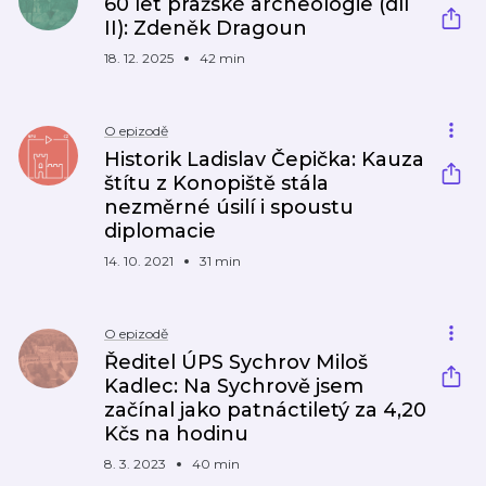
60 let pražské archeologie (díl
II): Zdeněk Dragoun
18. 12. 2025
42 min
O epizodě
Historik Ladislav Čepička: Kauza
štítu z Konopiště stála
nezměrné úsilí i spoustu
diplomacie
14. 10. 2021
31 min
O epizodě
Ředitel ÚPS Sychrov Miloš
Kadlec: Na Sychrově jsem
začínal jako patnáctiletý za 4,20
Kčs na hodinu
8. 3. 2023
40 min