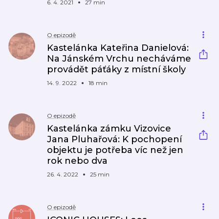
6. 4. 2021
27 min
O epizodě
Kastelánka Kateřina Danielová:
Na Jánském Vrchu necháváme
provádět páťáky z místní školy
14. 9. 2022
18 min
O epizodě
Kastelánka zámku Vizovice
Jana Pluhařová: K pochopení
objektu je potřeba víc než jen
rok nebo dva
26. 4. 2022
25 min
O epizodě