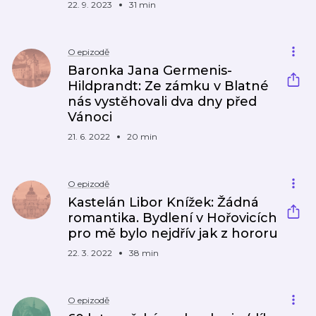
22. 9. 2023
31 min
O epizodě
Baronka Jana Germenis-
Hildprandt: Ze zámku v Blatné
nás vystěhovali dva dny před
Vánoci
21. 6. 2022
20 min
O epizodě
Kastelán Libor Knížek: Žádná
romantika. Bydlení v Hořovicích
pro mě bylo nejdřív jak z hororu
22. 3. 2022
38 min
O epizodě