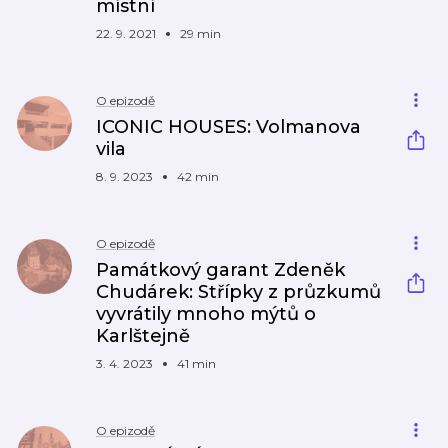
místní
22. 9. 2021
29 min
O epizodě
ICONIC HOUSES: Volmanova
vila
8. 9. 2023
42 min
O epizodě
Památkový garant Zdeněk
Chudárek: Střípky z průzkumů
vyvrátily mnoho mýtů o
Karlštejně
3. 4. 2023
41 min
O epizodě