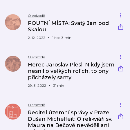
O epizodě
POUTNÍ MÍSTA: Svatý Jan pod
Skalou
2. 12. 2022
1 hod 3 min
O epizodě
Herec Jaroslav Plesl: Nikdy jsem
nesnil o velkých rolích, to ony
přicházely samy
29. 3. 2022
31 min
O epizodě
Ředitel územní správy v Praze
Dušan Michelfeit: O relikviáři sv.
Maura na Bečově nevěděli ani