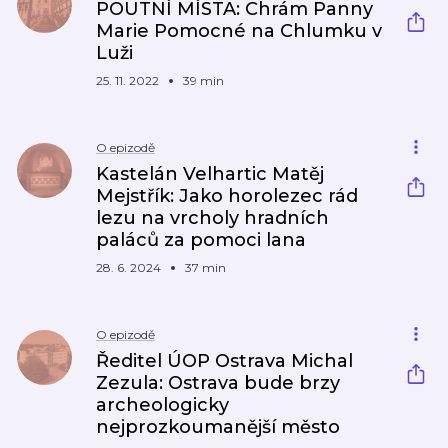
POUTNÍ MÍSTA: Chrám Panny
Marie Pomocné na Chlumku v
Luži
25. 11. 2022
39 min
O epizodě
Kastelán Velhartic Matěj
Mejstřík: Jako horolezec rád
lezu na vrcholy hradních
paláců za pomoci lana
28. 6. 2024
37 min
O epizodě
Ředitel ÚOP Ostrava Michal
Zezula: Ostrava bude brzy
archeologicky
nejprozkoumanější město