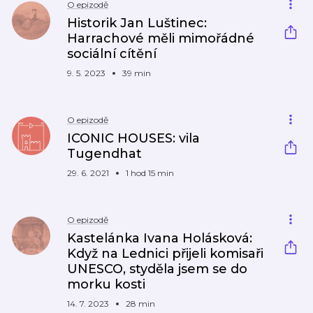
O epizodě
Historik Jan Luštinec:
Harrachové měli mimořádné
sociální cítění
9. 5. 2023
39 min
O epizodě
ICONIC HOUSES: vila
Tugendhat
29. 6. 2021
1 hod 15 min
O epizodě
Kastelánka Ivana Holásková:
Když na Lednici přijeli komisaři
UNESCO, styděla jsem se do
morku kosti
14. 7. 2023
28 min