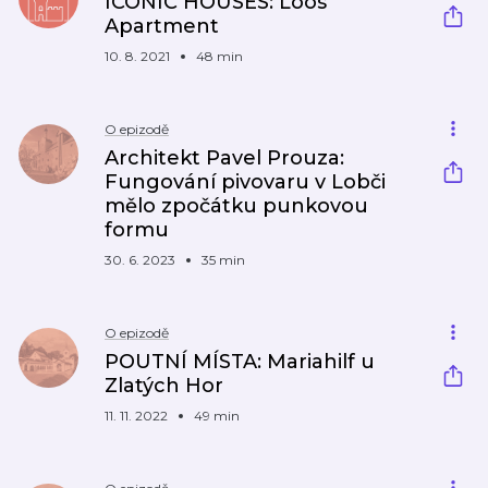
ICONIC HOUSES: Loos
Apartment
10. 8. 2021
48 min
O epizodě
Architekt Pavel Prouza:
Fungování pivovaru v Lobči
mělo zpočátku punkovou
formu
30. 6. 2023
35 min
O epizodě
POUTNÍ MÍSTA: Mariahilf u
Zlatých Hor
11. 11. 2022
49 min