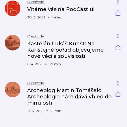
O epizodě
Vítáme vás na PodCastlu!
30. 3. 2021
44 sec
O epizodě
Kastelán Lukáš Kunst: Na
Karlštejně pořád objevujeme
nové věci a souvislosti
6. 4. 2021
27 min
O epizodě
Archeolog Martin Tomášek:
Archeologie nám dává vhled do
minulosti
13. 4. 2021
21 min