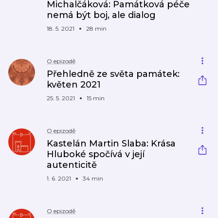
Michalčáková: Památková péče
nemá být boj, ale dialog
18. 5. 2021
28 min
O epizodě
Přehledně ze světa památek:
květen 2021
25. 5. 2021
15 min
O epizodě
Kastelán Martin Slaba: Krása
Hluboké spočívá v její
autenticitě
1. 6. 2021
34 min
O epizodě