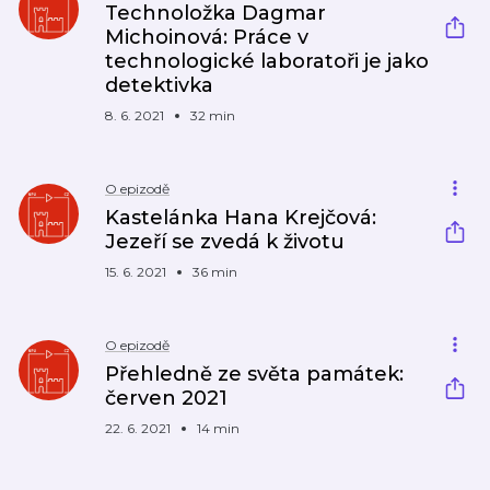
Technoložka Dagmar
Michoinová: Práce v
technologické laboratoři je jako
detektivka
8. 6. 2021
32 min
O epizodě
Kastelánka Hana Krejčová:
Jezeří se zvedá k životu
15. 6. 2021
36 min
O epizodě
Přehledně ze světa památek:
červen 2021
22. 6. 2021
14 min