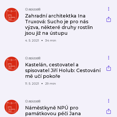
O epizodě
Zahradní architektka Ina
Truxová: Sucho je pro nás
výzva, některé druhy rostlin
jsou již na ústupu
4. 5. 2021
34 min
O epizodě
Kastelán, cestovatel a
spisovatel Jiří Holub: Cestování
mě učí pokoře
11. 5. 2021
29 min
O epizodě
Náměstkyně NPÚ pro
památkovou péči Jana