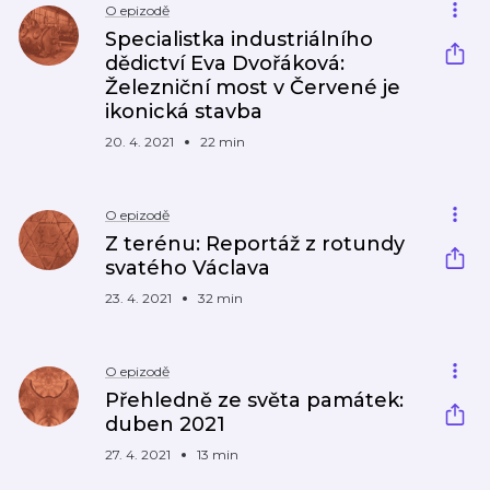
O epizodě
Specialistka industriálního
dědictví Eva Dvořáková:
Železniční most v Červené je
ikonická stavba
20. 4. 2021
22 min
O epizodě
Z terénu: Reportáž z rotundy
svatého Václava
23. 4. 2021
32 min
O epizodě
Přehledně ze světa památek:
duben 2021
27. 4. 2021
13 min