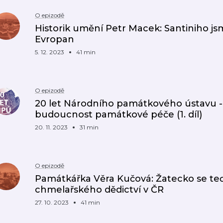
O epizodě
Historik umění Petr Macek: Santiniho jsme s
Evropan
5. 12. 2023
41 min
O epizodě
20 let Národního památkového ústavu - 
budoucnost památkové péče (1. díl)
20. 11. 2023
31 min
O epizodě
Památkářka Věra Kučová: Žatecko se te
chmelařského dědictví v ČR
27. 10. 2023
41 min