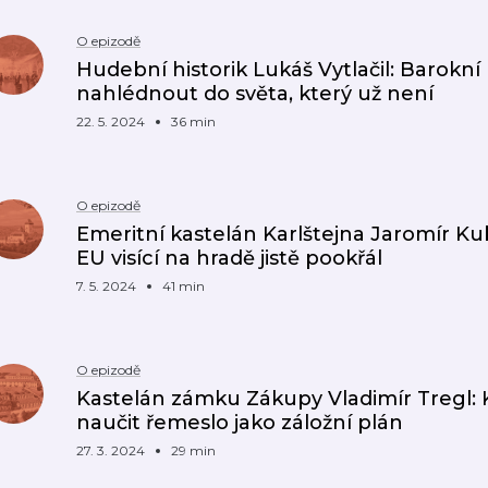
O epizodě
Hudební historik Lukáš Vytlačil: Barok
nahlédnout do světa, který už není
22. 5. 2024
36 min
O epizodě
Emeritní kastelán Karlštejna Jaromír Kub
EU visící na hradě jistě pookřál
7. 5. 2024
41 min
O epizodě
Kastelán zámku Zákupy Vladimír Tregl:
naučit řemeslo jako záložní plán
27. 3. 2024
29 min