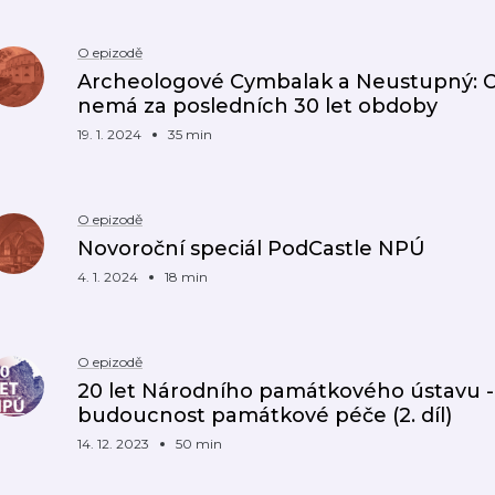
O epizodě
Archeologové Cymbalak a Neustupný: Ob
nemá za posledních 30 let obdoby
19. 1. 2024
35 min
O epizodě
Novoroční speciál PodCastle NPÚ
4. 1. 2024
18 min
O epizodě
20 let Národního památkového ústavu - 
budoucnost památkové péče (2. díl)
14. 12. 2023
50 min