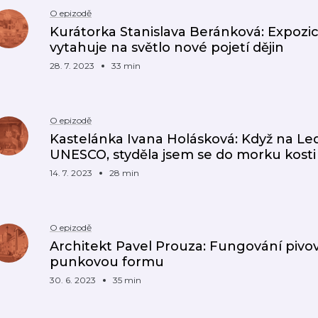
O epizodě
Kurátorka Stanislava Beránková: Expozi
vytahuje na světlo nové pojetí dějin
28. 7. 2023
33 min
O epizodě
Kastelánka Ivana Holásková: Když na Ledni
UNESCO, styděla jsem se do morku kosti
14. 7. 2023
28 min
O epizodě
Architekt Pavel Prouza: Fungování pivo
punkovou formu
30. 6. 2023
35 min