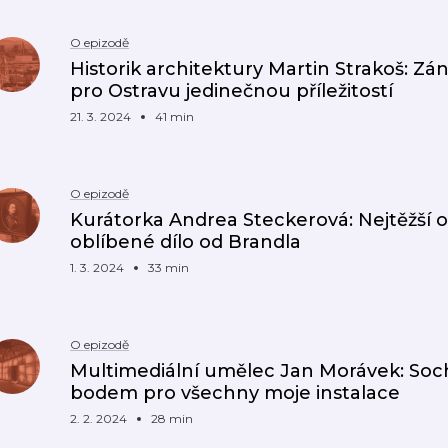
O epizodě
Historik architektury Martin Strakoš: Z
pro Ostravu jedinečnou příležitostí
21. 3. 2024
41 min
O epizodě
Kurátorka Andrea Steckerová: Nejtěžší o
oblíbené dílo od Brandla
1. 3. 2024
33 min
O epizodě
Multimediální umělec Jan Morávek: Soch
bodem pro všechny moje instalace
2. 2. 2024
28 min