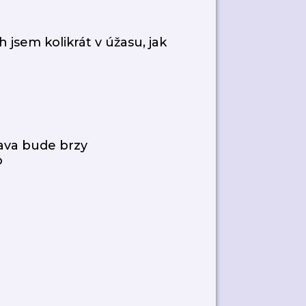
h jsem kolikrát v úžasu, jak
rava bude brzy
o