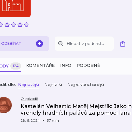
ODEBÍRAT
KOMENTÁŘE
INFO
PODOBNÉ
ZODY
124
dit dle:
Nejnovější
Nejstarší
Nejposlouchanější
O epizodě
Kastelán Velhartic Matěj Mejstřík: Jako 
vrcholy hradních paláců za pomoci lana
28. 6. 2024
37 min