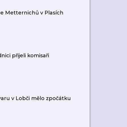
ce Metternichů v Plasích
ci přijeli komisaři
varu v Lobči mělo zpočátku