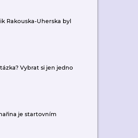
ánik Rakouska-Uherska byl
tázka? Vybrat si jen jedno
ařina je startovním