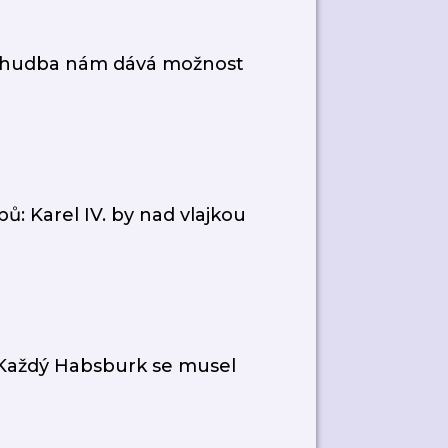
ní hudba nám dává možnost
ů: Karel IV. by nad vlajkou
 Každý Habsburk se musel