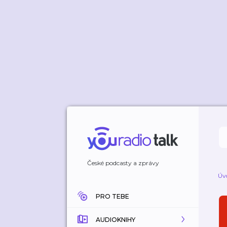
České podcasty a zprávy
Úv
PRO TEBE
AUDIOKNIHY