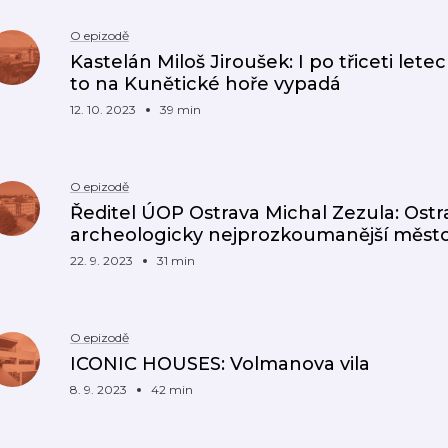
O epizodě
Kastelán Miloš Jiroušek: I po třiceti letec
to na Kunětické hoře vypadá
12. 10. 2023
39 min
O epizodě
Ředitel ÚOP Ostrava Michal Zezula: Ost
archeologicky nejprozkoumanější měst
22. 9. 2023
31 min
O epizodě
ICONIC HOUSES: Volmanova vila
8. 9. 2023
42 min