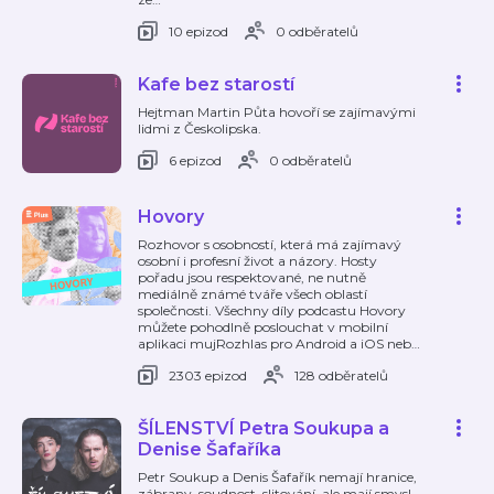
10 epizod
0 odběratelů
Kafe bez starostí
Hejtman Martin Půta hovoří se zajímavými
lidmi z Českolipska.
6 epizod
0 odběratelů
Hovory
Rozhovor s osobností, která má zajímavý
osobní i profesní život a názory. Hosty
pořadu jsou respektované, ne nutně
mediálně známé tváře všech oblastí
společnosti. Všechny díly podcastu Hovory
můžete pohodlně poslouchat v mobilní
aplikaci mujRozhlas pro Android a iOS neb
…
2303 epizod
128 odběratelů
ŠÍLENSTVÍ Petra Soukupa a
Denise Šafaříka
Petr Soukup a Denis Šafařík nemají hranice,
zábrany, soudnost, slitování, ale mají smysl