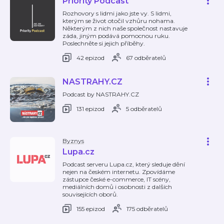
Priority Podcast
Rozhovory s lidmi jako jste vy. S lidmi,
kterým se život otočil vzhůru nohama.
Některým z nich naše společnost nastavuje
záda, jiným podává pomocnou ruku.
Poslechněte si jejich příběhy.
42 epizod
67 odběratelů
NASTRAHY.CZ
Podcast by NASTRAHY.CZ
131 epizod
5 odběratelů
Byznys
Lupa.cz
Podcast serveru Lupa.cz, který sleduje dění
nejen na českém internetu. Zpovídáme
zástupce české e-commerce, IT scény,
mediálních domů i osobnosti z dalších
souvisejících oborů.
155 epizod
175 odběratelů