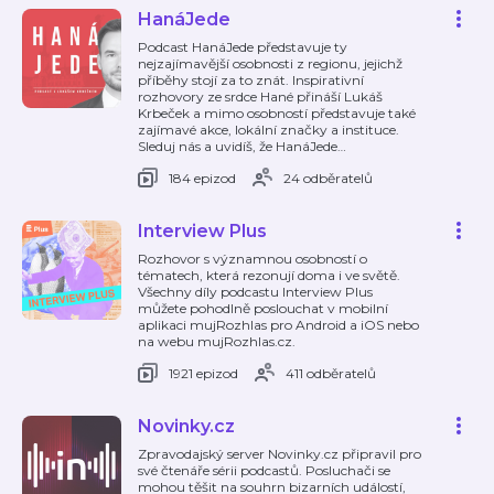
HanáJede
Podcast HanáJede představuje ty
nejzajímavější osobnosti z regionu, jejichž
příběhy stojí za to znát. Inspirativní
rozhovory ze srdce Hané přináší Lukáš
Krbeček a mimo osobností představuje také
zajímavé akce, lokální značky a instituce.
Sleduj nás a uvidíš, že HanáJede
…
184 epizod
24 odběratelů
Interview Plus
Rozhovor s významnou osobností o
tématech, která rezonují doma i ve světě.
Všechny díly podcastu Interview Plus
můžete pohodlně poslouchat v mobilní
aplikaci mujRozhlas pro Android a iOS nebo
na webu mujRozhlas.cz.
1921 epizod
411 odběratelů
Novinky.cz
Zpravodajský server Novinky.cz připravil pro
své čtenáře sérii podcastů. Posluchači se
mohou těšit na souhrn bizarních událostí,