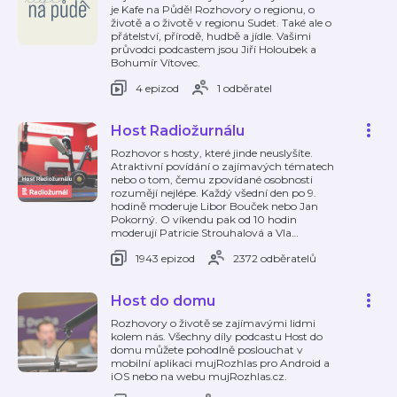
je Kafe na Půdě! Rozhovory o regionu, o
životě a o životě v regionu Sudet. Také ale o
přátelství, přírodě, hudbě a jídle. Vašimi
průvodci podcastem jsou Jiří Holoubek a
Bohumír Vítovec.
4 epizod
1 odběratel
Host Radiožurnálu
Rozhovor s hosty, které jinde neuslyšíte.
Atraktivní povídání o zajímavých tématech
nebo o tom, čemu zpovídané osobnosti
rozumějí nejlépe. Každý všední den po 9.
hodině moderuje Libor Bouček nebo Jan
Pokorný. O víkendu pak od 10 hodin
moderují Patricie Strouhalová a Vla
…
1943 epizod
2372 odběratelů
Host do domu
Rozhovory o životě se zajímavými lidmi
kolem nás. Všechny díly podcastu Host do
domu můžete pohodlně poslouchat v
mobilní aplikaci mujRozhlas pro Android a
iOS nebo na webu mujRozhlas.cz.