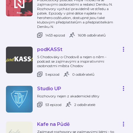
zajímavými osobnostmi a redakcí Deníku N.
Rozhovory vychází pravidelně ve středu a
pátek. Epizody v plné délce najdete na
herohero.co/studion, dostupné jsou také
klubovým předplatitelům a předplatitelkám
Deníku N.
1453 epizod
1608 odběratelů
podKASSt
S Chodováky o Chodově a nejen o něm -
podcast se zajímavými a inspirativními
osobnostmi města Chodov
5 epizod
0 odběratelů
Studio UP
Rozhovory nejen z akademické sféry
53 epizod
2 odběratelé
Kafe na Půdě
Zajímavé rozhovory se zajímavými lidmi - to