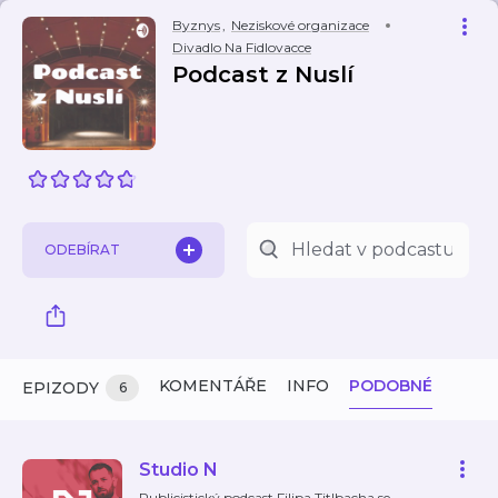
Byznys
,
Neziskové organizace
Divadlo Na Fidlovacce
Podcast z Nuslí
ODEBÍRAT
KOMENTÁŘE
INFO
PODOBNÉ
EPIZODY
6
Studio N
Publicistický podcast Filipa Titlbacha se