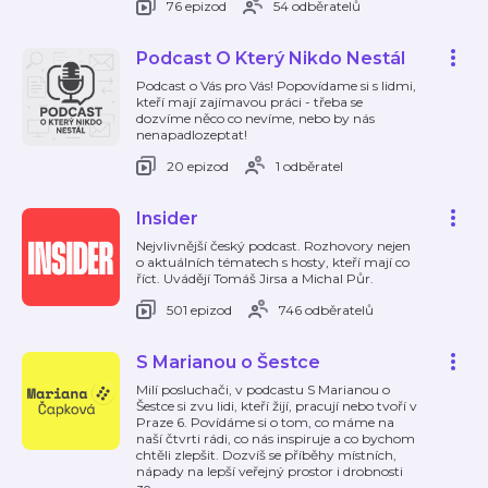
76 epizod
54 odběratelů
Podcast O Který Nikdo Nestál
Podcast o Vás pro Vás! Popovídame si s lidmi,
kteří mají zajímavou práci - třeba se
dozvíme něco co nevíme, nebo by nás
nenapadlozeptat!
20 epizod
1 odběratel
Insider
Nejvlivnější český podcast. Rozhovory nejen
o aktuálních tématech s hosty, kteří mají co
říct. Uvádějí Tomáš Jirsa a Michal Půr.
501 epizod
746 odběratelů
S Marianou o Šestce
Milí posluchači, v podcastu S Marianou o
Šestce si zvu lidi, kteří žijí, pracují nebo tvoří v
Praze 6. Povídáme si o tom, co máme na
naší čtvrti rádi, co nás inspiruje a co bychom
chtěli zlepšit. Dozvíš se příběhy místních,
nápady na lepší veřejný prostor i drobnosti
ze
…