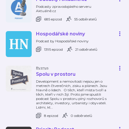
Podcasty zpravodajského serveru
Aktuálně.cz
685 epizod
55 odběratelů
Hospodářské noviny
Podcast by Hospodářské noviny
1395 epizod
21 odběratelů
Byznys
Spolu v prostoru
Development a nemovitosti nejsou jen o
metrech čtverečních, zisku a plánech. Jsou
hlavně o lidech. O těch, kteří místa tvoří a
těch, kteří v nich žijí. Proto jsme spustili
podcast Spolu v prostoru plný rozhovorů s
architekty, investory, urbanisty i obyvateli.
Lidmi, kt
…
8 epizod
0 odběratelů