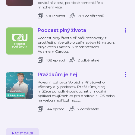
povídání z cest, politické komentáře a
mnohem více.
590 epizod
267 odběratelů
Podcast plný života
Podcast plný života přináší rozhovory z
prostředí univerzity o zajímavých tématech,
projektech i akcích. S moderátorem
Adamem Cardou.
108 epizod
2 odběratelé
Pražákům je hej
Polední rozhovor Vojtěcha Přívětivého.
Všechny díly podcastu Pražákům je hej
můžete pohodlně poslouchat v mobilní
aplikaci mujRozhlas pro Android a iOS nebo
na webu mujRozhlas.cz.
144 epizod
2 odběratelé
NAČÍST DALŠÍ