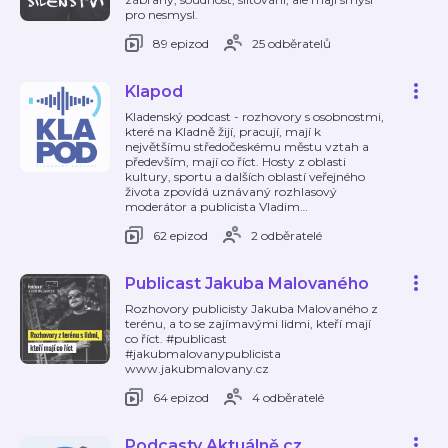
pro nesmysl.
89 epizod
25 odběratelů
Klapod
Kladenský podcast - rozhovory s osobnostmi,
které na Kladně žijí, pracují, mají k
největšímu středočeskému městu vztah a
především, mají co říct. Hosty z oblasti
kultury, sportu a dalších oblastí veřejného
života zpovídá uznávaný rozhlasový
moderátor a publicista Vladim
…
62 epizod
2 odběratelé
Publicast Jakuba Malovaného
Rozhovory publicisty Jakuba Malovaného z
terénu, a to se zajímavými lidmi, kteří mají
co říct. #publicast
#jakubmalovanypublicista
www.jakubmalovany.cz
64 epizod
4 odběratelé
Podcasty Aktuálně.cz