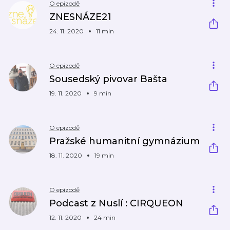
O epizodě
ZNESNÁZE21
24. 11. 2020
11 min
O epizodě
Sousedský pivovar Bašta
19. 11. 2020
9 min
O epizodě
Pražské humanitní gymnázium
18. 11. 2020
19 min
O epizodě
Podcast z Nuslí : CIRQUEON
12. 11. 2020
24 min