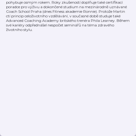
pohybuje osmým rokem. Roky zkušeností doplňuje také certifikací
poradce pro výživu a dokončené studium na mezinárodně uznávané
Coach School Praha (dnes Fitness akademie Ronnie). Protože Martin
ctí princip celoživotního vzdělávání, v současné době studuje také
Advanced Coaching Academy britského trenéra Phila Learney. Během
své kariéry odpřednášel nespočet seminářů na téma zdravého
životního stylu.