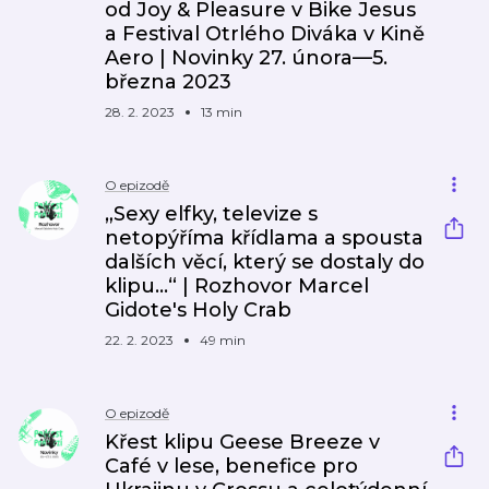
od Joy & Pleasure v Bike Jesus
a Festival Otrlého Diváka v Kině
Aero | Novinky 27. února—5.
března 2023
28. 2. 2023
13 min
O epizodě
„Sexy elfky, televize s
netopýříma křídlama a spousta
dalších věcí, který se dostaly do
klipu…“ | Rozhovor Marcel
Gidote's Holy Crab
22. 2. 2023
49 min
O epizodě
Křest klipu Geese Breeze v
Café v lese, benefice pro