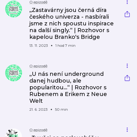
O epizodě
„Zastavárny jsou černá díra
českého univerza - nasbírali
jsme z nich spoustu inspirace
na další singly.“ | Rozhovor s
kapelou Branko's Bridge
13. 11. 2023
1 hod 7 min
O epizodě
„U nás není underground
danej hudbou, ale
popularitou...“ | Rozhovor s
Rubenem a Erikem z Neue
Welt
21. 6. 2023
50 min
O epizodě