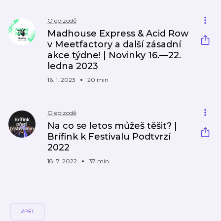
O epizodě
Madhouse Express & Acid Row
v Meetfactory a další zásadní
akce týdne! | Novinky 16.—22.
ledna 2023
16. 1. 2023
20 min
O epizodě
Na co se letos můžeš těšit? |
Brífink k Festivalu Podtvrzí
2022
18. 7. 2022
37 min
ZPĚT