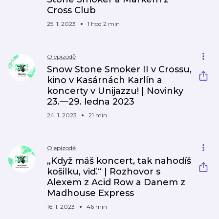
Cross Club
25. 1. 2023
1 hod 2 min
O epizodě
Snow Stone Smoker II v Crossu,
kino v Kasárnách Karlín a
koncerty v Unijazzu! | Novinky
23.—29. ledna 2023
24. 1. 2023
21 min
O epizodě
„Když máš koncert, tak nahodíš
košilku, viď.“ | Rozhovor s
Alexem z Acid Row a Danem z
Madhouse Express
16. 1. 2023
46 min