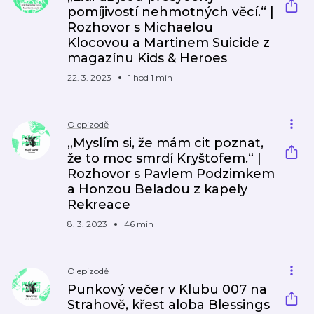
pomíjivostí nehmotných věcí.“ |
Rozhovor s Michaelou
Klocovou a Martinem Suicide z
magazínu Kids & Heroes
22. 3. 2023
1 hod 1 min
O epizodě
„Myslím si, že mám cit poznat,
že to moc smrdí Kryštofem.“ |
Rozhovor s Pavlem Podzimkem
a Honzou Beladou z kapely
Rekreace
8. 3. 2023
46 min
O epizodě
Punkový večer v Klubu 007 na
Strahově, křest aloba Blessings