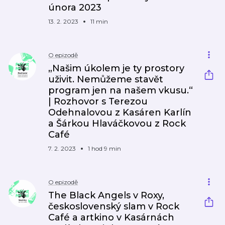
února 2023
13. 2. 2023
11 min
O epizodě
„Našim úkolem je ty prostory
uživit. Nemůžeme stavět
program jen na našem vkusu.“
| Rozhovor s Terezou
Odehnalovou z Kasáren Karlín
a Šárkou Hlaváčkovou z Rock
Café
7. 2. 2023
1 hod 9 min
O epizodě
The Black Angels v Roxy,
československý slam v Rock
Café a artkino v Kasárnách