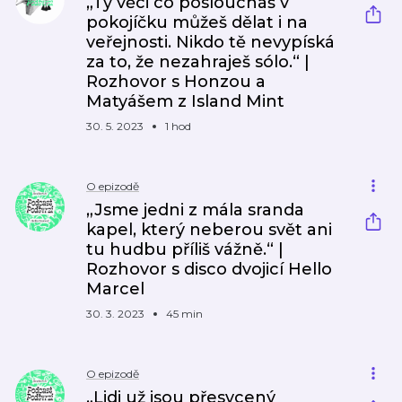
„Ty věci co posloucháš v
pokojíčku můžeš dělat i na
veřejnosti. Nikdo tě nevypíská
za to, že nezahraješ sólo.“ |
Rozhovor s Honzou a
Matyášem z Island Mint
30. 5. 2023
1 hod
O epizodě
„Jsme jedni z mála sranda
kapel, který neberou svět ani
tu hudbu příliš vážně.“ |
Rozhovor s disco dvojicí Hello
Marcel
30. 3. 2023
45 min
O epizodě
„Lidi už jsou přesycený