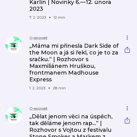
Karlín | Novinky 6.—12. února
2023
7. 2. 2023
12 min
O epizodě
„Máma mi přinesla Dark Side of
the Moon a já si řekl, co je to za
sračku.“ | Rozhovor s
Maxmiliánem Hruškou,
frontmanem Madhouse
Express
1. 2. 2023
28 min
O epizodě
„Dělat jenom věci na úspěch,
tak děláme jenom rap...“ |
Rozhovor s Vojtou z festivalu
Stone Smoker a Markem z