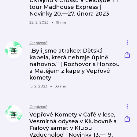
Ukrajinu v Crossu a celotýdenní
tour Madhouse Express |
Novinky 20.—27. února 2023
22. 2. 2023
19 min
O epizodě
„Byli jsme atrakce: Dětská
kapela, která nehraje úplně
nahovno.“ | Rozhovor s Honzou
a Matějem z kapely Vepřové
komety
15. 2. 2023
58 min
O epizodě
Vepřové Komety v Café v lese,
Vesmírná odysea v Klubovně a
Fialový samet v Klubu
Vzducholoď | Novinky 13.—19.