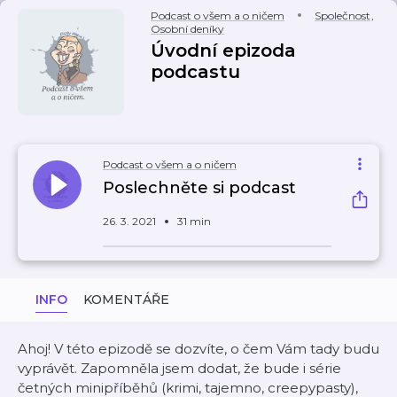
Podcast o všem a o ničem
Společnost
,
Osobní deníky
Úvodní epizoda
podcastu
Podcast o všem a o ničem
Poslechněte si podcast
26. 3. 2021
31 min
INFO
KOMENTÁŘE
Ahoj! V této epizodě se dozvíte, o čem Vám tady budu
vyprávět. Zapomněla jsem dodat, že bude i série
četných minipříběhů (krimi, tajemno, creepypasty),