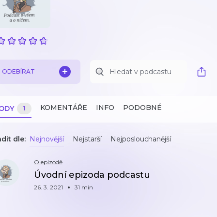
ODEBÍRAT
KOMENTÁŘE
INFO
PODOBNÉ
ZODY
1
dit dle:
Nejnovější
Nejstarší
Nejposlouchanější
O epizodě
Úvodní epizoda podcastu
26. 3. 2021
31 min