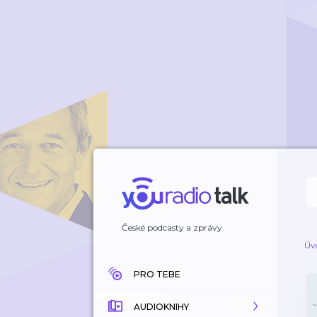
České podcasty a zprávy
Úv
PRO TEBE
AUDIOKNIHY