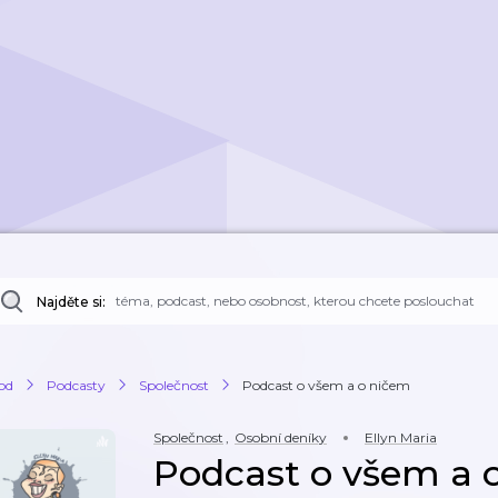
Najděte si:
od
Podcasty
Společnost
Podcast o všem a o ničem
Společnost
,
Osobní deníky
Ellyn Maria
Podcast o všem a 