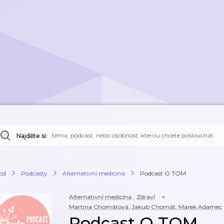
Najděte si:
od
Podcasty
Alternativní medicína
Podcast O TOM
Alternativní medicína
,
Zdraví
Martina Chomátová, Jakub Chomát, Marek Adamec
Podcast O TOM