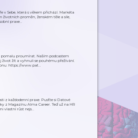
ře v Sebe, která s věkem přichází. Markéta
m životních proměn, ženském těle a síle,
sobní praxe
…
e i pomalu proumírat. Naším podcastem
 život žít a vyhnuli se pouhému přežívání.
onu: https://www.pat
…
sti z každodenní praxe. Pusťte si Datové
y z Magazínu Alma Career. Teď už na HR
 vlastní růst nejs
…