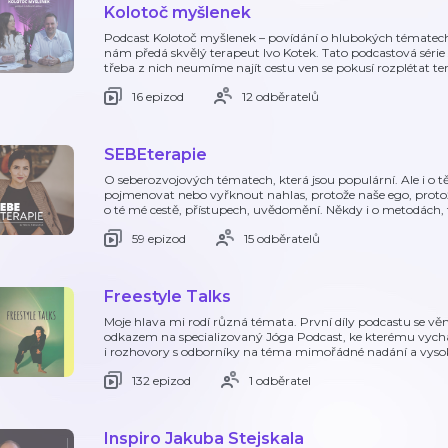
Kolotoč myšlenek
Podcast Kolotoč myšlenek – povídání o hlubokých tématech 
nám předá skvělý terapeut Ivo Kotek. Tato podcastová série 
třeba z nich neumíme najít cestu ven se pokusí rozplétat te
16 epizod
12 odběratelů
SEBEterapie
O seberozvojových tématech, která jsou populární. Ale i o tě
pojmenovat nebo vyřknout nahlas, protože naše ego, protože
o té mé cestě, přístupech, uvědomění. Někdy i o metodách, 
59 epizod
15 odběratelů
Freestyle Talks
Moje hlava mi rodí různá témata. První díly podcastu se věnu
odkazem na specializovaný Jóga Podcast, ke kterému vychá
i rozhovory s odborníky na téma mimořádné nadání a vysok
132 epizod
1 odběratel
Inspiro Jakuba Stejskala