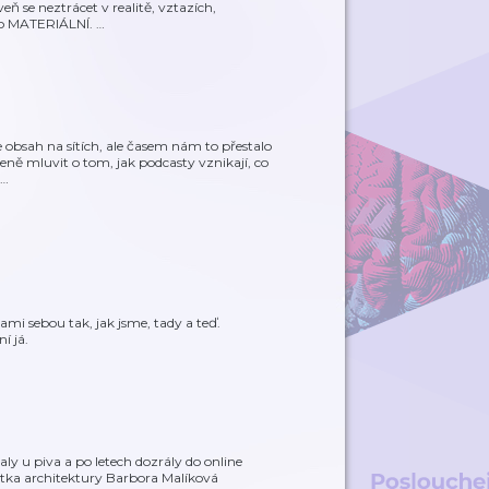
veň se neztrácet v realitě, vztazích,
bo MATERIÁLNÍ.
…
e obsah na sítích, ale časem nám to přestalo
řeně mluvit o tom, jak podcasty vznikají, co
…
ami sebou tak, jak jsme, tady a teď.
í já.
ly u piva a po letech dozrály do online
ka architektury Barbora Malíková