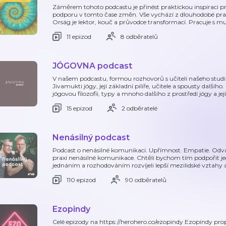
Záměrem tohoto podcastu je přinést praktickou inspiraci pro 
podporu v tomto čase změn. Vše vychází z dlouhodobé prax
Orság je lektor, kouč a průvodce transformací. Pracuje s m
11 epizod
8 odběratelů
JÓGOVNA podcast
V našem podcastu, formou rozhovorů s učiteli našeho st
Jivamukti jógy, její základní pilíře, učitele a spousty dalšíh
jógovou filozofii, typy a mnoho dalšího z prostředí jógy a je
15 epizod
2 odběratelé
Nenásilný podcast
Podcast o nenásilné komunikaci. Upřímnost. Empatie. Odva
praxi nenásilné komunikace. Chtěli bychom tím podpořit je
jednáním a rozhodováním rozvíjeli lepší mezilidské vztahy a
110 epizod
90 odběratelů
Ezopindy
Celé epizody na https://herohero.co/ezopindy Ezopindy propo