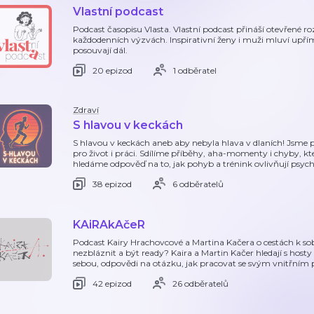
Vlastní podcast
Podcast časopisu Vlasta. Vlastní podcast přináší otevřené ro
každodenních výzvách. Inspirativní ženy i muži mluví upří
posouvají dál.
20 epizod
1 odběratel
Zdraví
S hlavou v keckách
S hlavou v keckách aneb aby nebyla hlava v dlaních! Jsme p
pro život i práci. Sdílíme příběhy, aha-momenty i chyby, kt
hledáme odpověď na to, jak pohyb a trénink ovlivňují psych
38 epizod
6 odběratelů
KAiRAkAčeR
Podcast Kairy Hrachovcové a Martina Kačera o cestách k sobě
nezbláznit a být ready? Kaira a Martin Kačer hledají s hosty 
sebou, odpovědi na otázku, jak pracovat se svým vnitřním 
42 epizod
26 odběratelů