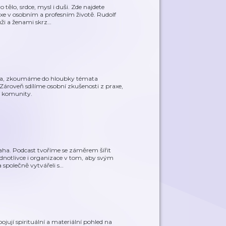
tělo, srdce, mysl i duši. Zde najdete
e v osobním a profesním životě. Rudolf
uži a ženami skrz
…
udia, zkoumáme do hloubky témata
o. Zároveň sdílíme osobní zkušenosti z praxe,
jí komunity.
ha. Podcast tvoříme se záměrem šířit
dnotlivce i organizace v tom, aby svým
 společně vytvářeli s
…
jují spirituální a materiální pohled na