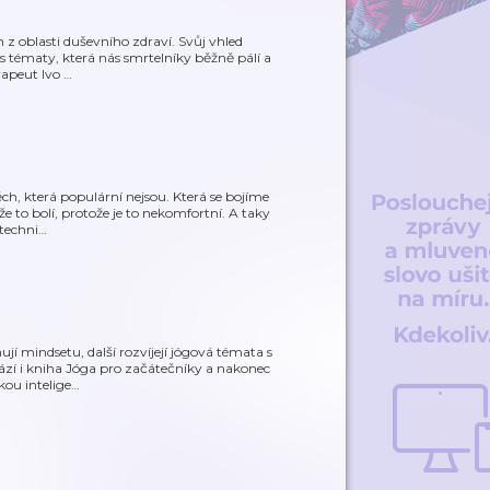
z oblasti duševního zdraví. Svůj vhled
s tématy, která nás smrtelníky běžně pálí a
rapeut Ivo
…
ch, která populární nejsou. Která se bojíme
 to bolí, protože je to nekomfortní. A taky
techni
…
jí mindsetu, další rozvíjejí jógová témata s
zí i kniha Jóga pro začátečníky a nakonec
ou intelige
…