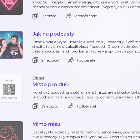
život. Sdílíme, jak vnímat energii, intuici a vnitřní svět. Záro
rozhodnutích a osobní zodpovědnosti. Nejsme jen EZO ne
11 epizod
2 odběratelé
Jak na podcasty
Jsme Pavla a Vojta – manželé, kteří milují podcasty. Tvořím
stačit… tak jsme si založili vlastní podcast! Chceme zde otev
všechno obnáší jejich tvorba, a hlavně – inspirovat a pomoc
24 epizod
1 odběratel
Zdraví
Místo pro duši
Holistický podcast pro péči o mentální zdraví a prostor být s
Průvodcem nám je ájurvéda, jóga, buddhismus a naše vlastn
39 epizod
1 odběratel
Mimo mísu
Debaty, které začaly na střechách v Buenos Aires, pokračova
audio podoby. Olympijská běžkyně na 400 metrů a student