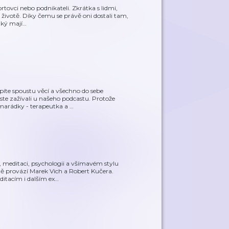
rtovci nebo podnikateli. Zkrátka s lidmi,
ivotě. Díky čemu se právě oni dostali tam,
aký mají
…
íte spoustu věcí a všechno do sebe
ste zažívali u našeho podcastu. Protože
marádky - terapeutka a
…
, meditaci, psychologii a všímavém stylu
tě provází Marek Vich a Robert Kučera.
itacím i dalším ex
…