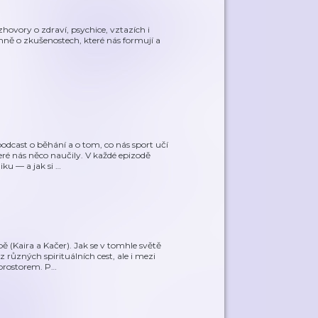
zhovory o zdraví, psychice, vztazích i
mně o zkušenostech, které nás formují a
odcast o běhání a o tom, co nás sport učí
eré nás něco naučily. V každé epizodě
iku — a jak si
…
 (Kaira a Kačer). Jak se v tomhle světě
z různých spirituálních cest, ale i mezi
prostorem. P
…