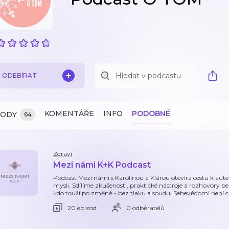
ODEBÍRAT
KOMENTÁŘE
INFO
PODOBNÉ
ZODY
64
Zdraví
Mezi námi K+K Podcast
Podcast Mezi námi s Karolínou a Klárou otevírá cestu k aut
mysli. Sdílíme zkušenosti, praktické nástroje a rozhovory b
kdo touží po změně - bez tlaku a soudu. Sebevědomí není cíl
20 epizod
0 odběratelů