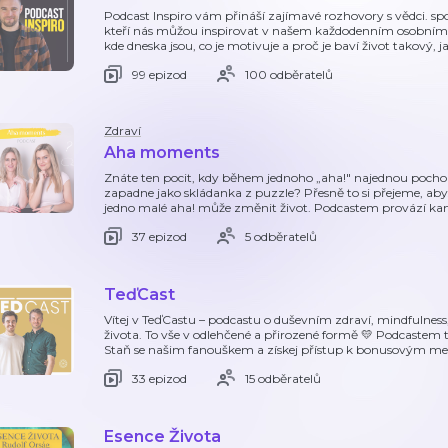
Podcast Inspiro vám přináší zajímavé rozhovory s vědci. spo
kteří nás můžou inspirovat v našem každodenním osobním ž
kde dneska jsou, co je motivuje a proč je baví život takový, j
99 epizod
100 odběratelů
Zdraví
Aha moments
Znáte ten pocit, kdy během jednoho „aha!" najednou pochop
zapadne jako skládanka z puzzle? Přesně to si přejeme, aby
jedno malé aha! může změnit život. Podcastem provází ka
37 epizod
5 odběratelů
TeďCast
Vítej v TeďCastu – podcastu o duševním zdraví, mindfulness
života. To vše v odlehčené a přirozené formě 💛 Podcastem 
Staň se našim fanouškem a získej přístup k bonusovým med
33 epizod
15 odběratelů
Esence Života