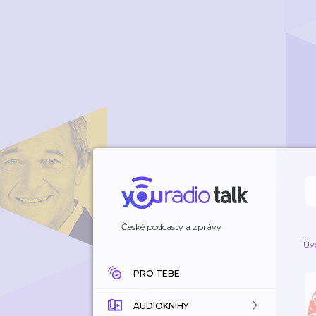
České podcasty a zprávy
Úv
PRO TEBE
AUDIOKNIHY