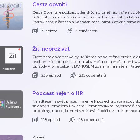
Cesta dovnitř
Cesta Dovnitř je podcast o ženských proměnách, síle a důvě
Sofie mluví o mateřství a strachu ze selhání, rituálech běhe
kterou nese, o ženách a vazbách mezi nimi. Otevírá téma o
19 epizod
3 odběratelé
Žít, nepřežívat
Život nám dává dar volby. Můžeme ho skutečně prožít, al
bychom rádi přispěli k tomu, aby naši posluchači mohli svůj
Epizody v plné délce i s BONUSEM zdarma na našem Patre
238 epizod
235 odběratelů
Podcast nejen o HR
Nalaďte se na svět práce. Hrajeme k poslechu data a souvislo
snídaně s Tomášem Ervínem Dombrovským i vybrané článk
problémy, nábor, firemní vzdělávání, péči o zaměstnance ani
128 epizod
48 odběratelů
Zdraví