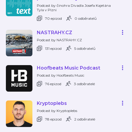
Podcast by činohra Divadla Josefa Kajetána
Tyla v Plzni
70 epizod
0 odběratelů
NASTRAHY.CZ
Podcast by NASTRAHY.CZ
131 epizod
5 odběratelů
Hoofbeats Music Podcast
Podcast by Hoofbeats Music
76 epizod
3 odběratelé
Kryptoplebs
Podcast by Kryptoplebs
78 epizod
2 odběratelé