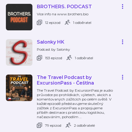
BROTHERS. PODCAST
Více info na www.brothers.bio
12 epizod
1 odběratel
Salonky HK
Podcast by Salonky
153 epizod
1 odběratel
The Travel Podcast by
ExcursionPass - Čeština
The Travel Podcast by ExcursionPass je audio
průvodce po prohlídkách, výletech, akcích a
komentovaných zážitcích po celém světě. V
každé epizodě představujeme skutečný
zážitek z ExcursionPass a propojujeme
příběh destinace s praktickou logistikou,
načasováním, pohodlím
…
79 epizod
2 odběratelé