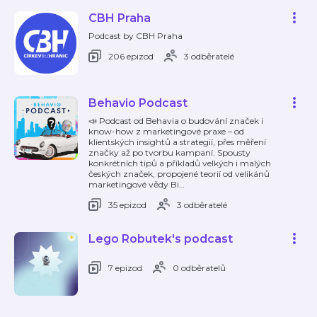
CBH Praha
Podcast by CBH Praha
206 epizod
3 odběratelé
Behavio Podcast
📣 Podcast od Behavia o budování značek i
know-how z marketingové praxe – od
klientských insightů a strategií, přes měření
značky až po tvorbu kampaní. Spousty
konkrétních tipů a příkladů velkých i malých
českých značek, propojené teorií od velikánů
marketingové vědy Bi
…
35 epizod
3 odběratelé
Lego Robutek's podcast
7 epizod
0 odběratelů