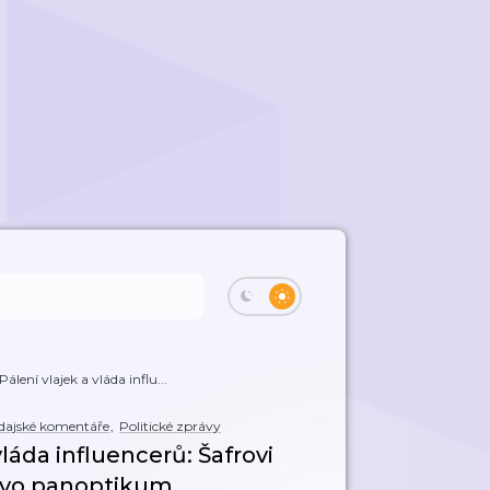
álení vlajek a vláda influ...
dajské komentáře
,
Politické zprávy
vláda influencerů: Šafrovi
šovo panoptikum