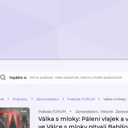
Najděte si:
od
Podcasty
Zpravodajství
Podcast FORUM
Válka s mloky: P
Podcast FORUM
Zpravodajství
,
Historie
,
Zpravo
Válka s mloky: Pálení vlajek a 
ve Válce s mloky pitvají Babi