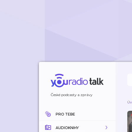
České podcasty a zprávy
Úv
PRO TEBE
AUDIOKNIHY