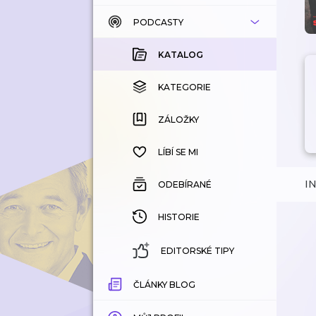
PODCASTY
KATALOG
KOUPENÉ
KATALOG
KATEGORIE
KATEGORIE
ZÁLOŽKY
ZÁLOŽKY
HISTORIE
LÍBÍ SE MI
I
ODEBÍRANÉ
HISTORIE
EDITORSKÉ TIPY
ČLÁNKY BLOG