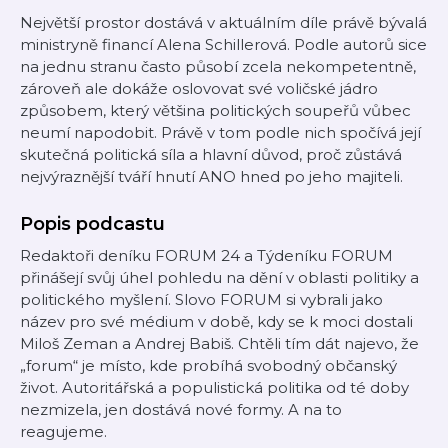
Největší prostor dostává v aktuálním díle právě bývalá
ministryně financí Alena Schillerová. Podle autorů sice
na jednu stranu často působí zcela nekompetentně,
zároveň ale dokáže oslovovat své voličské jádro
způsobem, který většina politických soupeřů vůbec
neumí napodobit. Právě v tom podle nich spočívá její
skutečná politická síla a hlavní důvod, proč zůstává
nejvýraznější tváří hnutí ANO hned po jeho majiteli.
Popis podcastu
Redaktoři deníku FORUM 24 a Týdeníku FORUM
přinášejí svůj úhel pohledu na dění v oblasti politiky a
politického myšlení. Slovo FORUM si vybrali jako
název pro své médium v době, kdy se k moci dostali
Miloš Zeman a Andrej Babiš. Chtěli tím dát najevo, že
„forum“ je místo, kde probíhá svobodný občanský
život. Autoritářská a populistická politika od té doby
nezmizela, jen dostává nové formy. A na to
reagujeme.