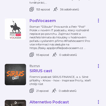
tvrdé práci,
…
153 epizod
36 odběratelů
PodVocasem
Roman "Džoukr" Provazník a Petr "Poli"
Polák v novém IT podcastu, který rozhodně
neplave po povrchu. Zajímaví hosté a
neotřelá témata do hloubky v hodinovém
pořadu vysílaném přímo #PodVocasem! Pro
více informací nás sledujte na
https://bsky.app/profile/podvocasem.cz
…
95 epizod
0 odběratelů
Byznys
SIRIUS cast
Firemní podcast SIRIUS FINANCE, a. s. Silné
příběhy • Know - how • Inspirace Pro ty, kteří
chtějí růst
21 epizod
0 odběratelů
Alternetivo Podcast