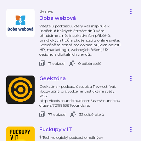
Byznys
Doba webová
Vítejte u podcastu, který vás inspiruje k
úspěchu! Každých čtrnáct dnů vám
přinášíme směs inspirativních příběhů,
praktických tipů a zkušeností z online světa.
Společně se ponoříme do fascinujících oblastí
HR, marketingu, webových řešení, UX
designu a digitálních trendů
…
17 epizod
0 odběratelů
Geekzóna
Geekzóna - podcast časopisu Pevnost. Váš
libozvučný průvodce fantastickými světy.
RSS:
http://feeds.soundcloud.com/users/soundclou
d:users:721996381/sounds.rss
77 epizod
32 odběratelů
Fuckupy v IT
🎙️ Technologický podcast o reálných