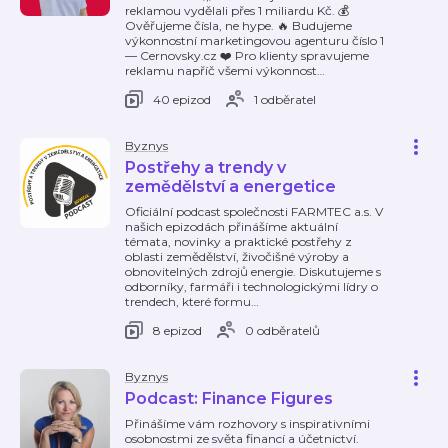
reklamou vydělali přes 1 miliardu Kč. 💰
Ověřujeme čísla, ne hype. 🔥 Budujeme
výkonnostní marketingovou agenturu číslo 1
— Cernovsky.cz ❤️ Pro klienty spravujeme
reklamu napříč všemi výkonnost
…
40 epizod
1 odběratel
Byznys
Postřehy a trendy v
zemědělství a energetice
Oficiální podcast společnosti FARMTEC a.s. V
našich epizodách přinášíme aktuální
témata, novinky a praktické postřehy z
oblasti zemědělství, živočišné výroby a
obnovitelných zdrojů energie. Diskutujeme s
odborníky, farmáři i technologickými lídry o
trendech, které formu
…
8 epizod
0 odběratelů
Byznys
Podcast: Finance Figures
Přinášíme vám rozhovory s inspirativními
osobnostmi ze světa financí a účetnictví.