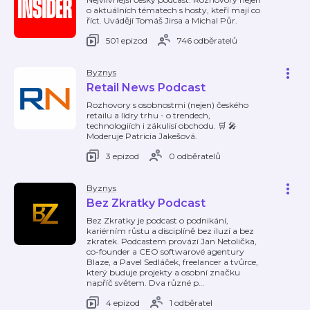
o aktuálních tématech s hosty, kteří mají co
říct. Uvádějí Tomáš Jirsa a Michal Půr.
501 epizod
746 odběratelů
Byznys
Retail News Podcast
Rozhovory s osobnostmi (nejen) českého
retailu a lídry trhu - o trendech,
technologiích i zákulisí obchodu. 🛒 🎤
Moderuje Patricia Jakešová.
3 epizod
0 odběratelů
Byznys
Bez Zkratky Podcast
Bez Zkratky je podcast o podnikání,
kariérním růstu a disciplíně bez iluzí a bez
zkratek. Podcastem provází Jan Netolička,
co-founder a CEO softwarové agentury
Blaze, a Pavel Sedláček, freelancer a tvůrce,
který buduje projekty a osobní značku
napříč světem. Dva různé p
…
4 epizod
1 odběratel