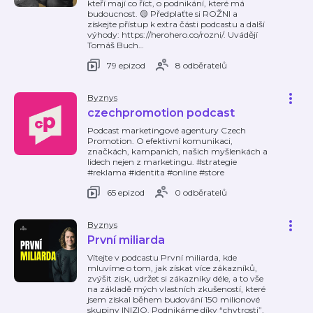
kteří mají co říct, o podnikání, které má
budoucnost. 🟡 Předplaťte si ROŽNI a
získejte přístup k extra části podcastu a další
výhody: https://herohero.co/rozni/. Uvádějí
Tomáš Buch
…
79 epizod
8 odběratelů
Byznys
czechpromotion podcast
Podcast marketingové agentury Czech
Promotion. O efektivní komunikaci,
značkách, kampaních, našich myšlenkách a
lidech nejen z marketingu. #strategie
#reklama #identita #online #store
65 epizod
0 odběratelů
Byznys
První miliarda
Vítejte v podcastu První miliarda, kde
mluvíme o tom, jak získat více zákazníků,
zvýšit zisk, udržet si zákazníky déle, a to vše
na základě mých vlastních zkušeností, které
jsem získal během budování 150 milionové
skupiny INIZIO. Podnikáme díky “chytrosti”,