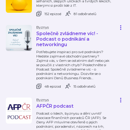
selháních, slepých uličkách a tvrdých lekcích,
kterými si prošli lidé z IT.
152 epizod
81 odběratelů
Byznys
Společně zvládneme víc! -
Podcast o podnikání a
networkingu
Potřebujete inspiraci pro své podnikání?
Hledáte zajímavé obchodní partnery?
Zajímá vás, v čem se ostatním daří nebo jak
se poučili z vlastních chyb? Poslechněte si
Podcast Společně zvládneme víc - o
podnikání a networkingu. Dozvíte se o
podnikání členů Business Friends
…
48 epizod
15 odběratelů
Byznys
AFPČR podcast
Podcast o lidech, byznysu a dění uvnitř
Asociace finančních poradců ČR (AFP). Se
členy AFP mluvíme otevřeně o jejich
podnikání, poradenství, názorech na trh,