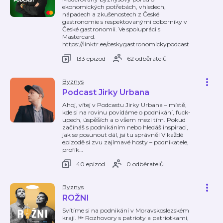
ekonomických potřebách, vhledech,
nápadech a zkušenostech z České
gastronomie s respektovanými odborníky v
České gastronomii. Ve spolupráci s
Mastercard.
https://linktr.ee/ceskygastronomickypodcast
133 epizod
62 odběratelů
Byznys
Podcast Jirky Urbana
Ahoj, vítej v Podcastu Jirky Urbana – místě,
kde si na rovinu povídáme o podnikání, fuck-
upech, úspěších a o všem mezi tím. Pokud
začínáš s podnikáním nebo hledáš inspiraci,
jak se posunout dál, jsi tu správně! V každé
epizodě si zvu zajímavé hosty – podnikatele,
profík
…
40 epizod
0 odběratelů
Byznys
ROŽNI
Svítíme si na podnikání v Moravskoslezském
kraji. 🔦 Rozhovory s patrioty a patriotkami,