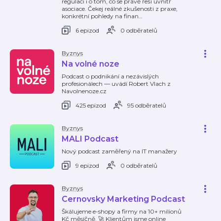
regulaci i o tom, co se právě řeší uvnitř
asociace. Čekej reálné zkušenosti z praxe,
konkrétní pohledy na finan
…
6 epizod
0 odběratelů
Byznys
Na volné noze
Podcast o podnikání a nezávislých
profesionálech — uvádí Robert Vlach z
Navolnenoze.cz
425 epizod
95 odběratelů
Byznys
MALI Podcast
Nový podcast zaměřený na IT manažery
9 epizod
0 odběratelů
Byznys
Cernovsky Marketing Podcast
Škálujeme e-shopy a firmy na 10+ milionů
Kč měsíčně. 🚀 Klientům jsme online