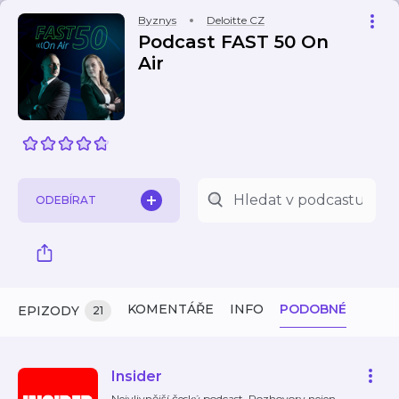
Byznys
Deloitte CZ
Podcast FAST 50 On
Air
ODEBÍRAT
KOMENTÁŘE
INFO
PODOBNÉ
EPIZODY
21
Insider
Nejvlivnější český podcast. Rozhovory nejen