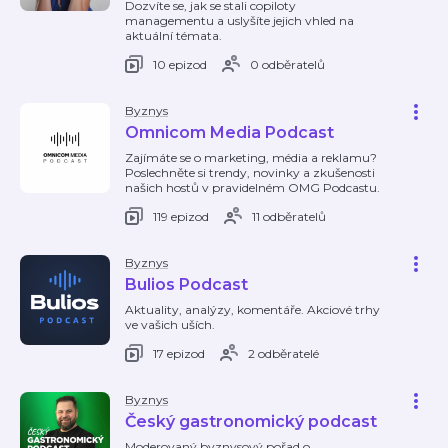
Dozvíte se, jak se stali copiloty
managementu a uslyšíte jejich vhled na
aktuální témata.
10 epizod
0 odběratelů
Byznys
Omnicom Media Podcast
Zajímáte se o marketing, média a reklamu?
Poslechněte si trendy, novinky a zkušenosti
našich hostů v pravidelném OMG Podcastu.
119 epizod
11 odběratelů
Byznys
Bulios Podcast
Aktuality, analýzy, komentáře. Akciové trhy
ve vašich uších.
17 epizod
2 odběratelé
Byznys
Český gastronomický podcast
Moderovaný byznysový pořad o