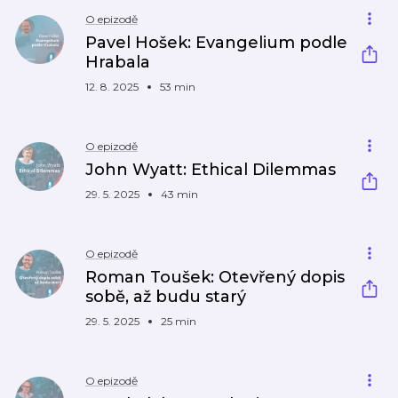
O epizodě
Pavel Hošek: Evangelium podle
Hrabala
12. 8. 2025
53 min
O epizodě
John Wyatt: Ethical Dilemmas
29. 5. 2025
43 min
O epizodě
Roman Toušek: Otevřený dopis
sobě, až budu starý
29. 5. 2025
25 min
O epizodě