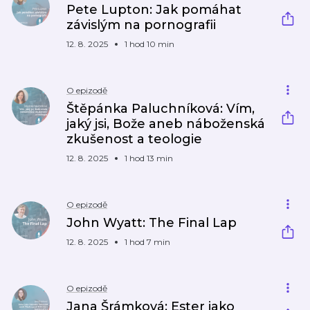
Pete Lupton: Jak pomáhat
závislým na pornografii
12. 8. 2025
1 hod 10 min
O epizodě
Štěpánka Paluchníková: Vím,
jaký jsi, Bože aneb náboženská
zkušenost a teologie
12. 8. 2025
1 hod 13 min
O epizodě
John Wyatt: The Final Lap
12. 8. 2025
1 hod 7 min
O epizodě
Jana Šrámková: Ester jako