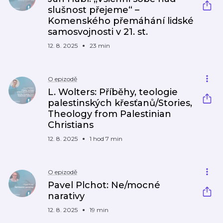
slušnost přejeme“ –
Komenského přemáhání lidské
samosvojnosti v 21. st.
12. 8. 2025
23 min
O epizodě
L. Wolters: Příběhy, teologie
palestinských křesťanů/Stories,
Theology from Palestinian
Christians
12. 8. 2025
1 hod 7 min
O epizodě
Pavel Plchot: Ne/mocné
narativy
12. 8. 2025
19 min