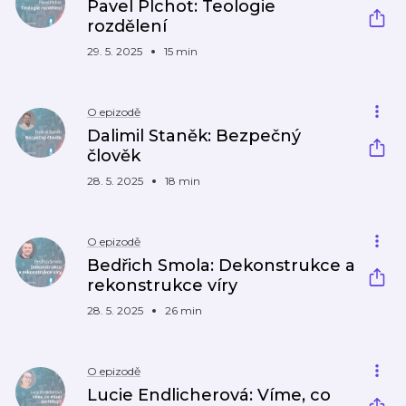
Pavel Plchot: Teologie
rozdělení
29. 5. 2025
15 min
O epizodě
Dalimil Staněk: Bezpečný
člověk
28. 5. 2025
18 min
O epizodě
Bedřich Smola: Dekonstrukce a
rekonstrukce víry
28. 5. 2025
26 min
O epizodě
Lucie Endlicherová: Víme, co