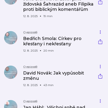
židovská Šahrazád aneb Filipika
proti biblickým komentářům
12. 8. 2025
19 min
O epizodě
Bedřich Smola: Církev pro
křesťany i nekřesťany
12. 8. 2025
20 min
O epizodě
David Novák: Jak vypůsobit
změnu
12. 8. 2025
43 min
O epizodě
Jan Hábl: „Všichni sobě nad