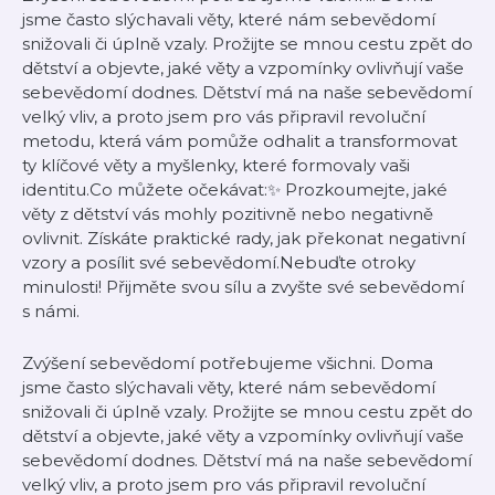
jsme často slýchavali věty, které nám sebevědomí
snižovali či úplně vzaly. Prožijte se mnou cestu zpět do
dětství a objevte, jaké věty a vzpomínky ovlivňují vaše
sebevědomí dodnes. Dětství má na naše sebevědomí
velký vliv, a proto jsem pro vás připravil revoluční
metodu, která vám pomůže odhalit a transformovat
ty klíčové věty a myšlenky, které formovaly vaši
identitu.Co můžete očekávat:✨ Prozkoumejte, jaké
věty z dětství vás mohly pozitivně nebo negativně
ovlivnit. Získáte praktické rady, jak překonat negativní
vzory a posílit své sebevědomí.Nebuďte otroky
minulosti! Přijměte svou sílu a zvyšte své sebevědomí
s námi.
Zvýšení sebevědomí potřebujeme všichni. Doma
jsme často slýchavali věty, které nám sebevědomí
snižovali či úplně vzaly. Prožijte se mnou cestu zpět do
dětství a objevte, jaké věty a vzpomínky ovlivňují vaše
sebevědomí dodnes. Dětství má na naše sebevědomí
velký vliv, a proto jsem pro vás připravil revoluční