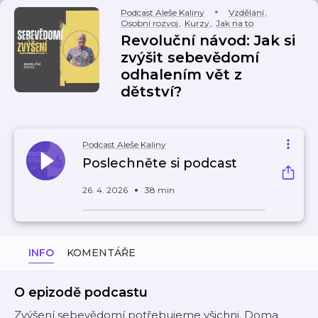
Podcast Aleše Kaliny
Vzdělání
,
Osobní rozvoj
,
Kurzy
,
Jak na to
Revoluční návod: Jak si
zvýšit sebevědomí
odhalením vět z
dětství?
Podcast Aleše Kaliny
Poslechněte si podcast
26. 4. 2026
38 min
INFO
KOMENTÁŘE
O epizodě podcastu
Zvýšení sebevědomí potřebujeme všichni. Doma