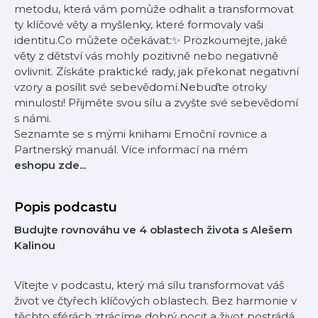
metodu, která vám pomůže odhalit a transformovat
ty klíčové věty a myšlenky, které formovaly vaši
identitu.Co můžete očekávat:✨ Prozkoumejte, jaké
věty z dětství vás mohly pozitivně nebo negativně
ovlivnit. Získáte praktické rady, jak překonat negativní
vzory a posílit své sebevědomí.Nebuďte otroky
minulosti! Přijměte svou sílu a zvyšte své sebevědomí
s námi.
Seznamte se s mými knihami Emoční rovnice a
Partnerský manuál. Více informací na mém
eshopu zde...
Popis podcastu
Budujte rovnováhu ve 4 oblastech života s Alešem
Kalinou
Vítejte v podcastu, který má sílu transformovat váš
život ve čtyřech klíčových oblastech. Bez harmonie v
těchto sférách ztrácíme dobrý pocit a život postrádá