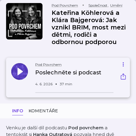
Pod Povrchem
Společnost
,
Umění
Kateřina Köhlerová a
Klára Bajgerová: Jak
vznikl BRIM, most mezi
dětmi, rodiči a
odbornou podporou
Pod Povrchem
Poslechněte si podcast
4. 6. 2026
37 min
INFO
KOMENTÁŘE
Venku je další díl podcastu
Pod povrchem
a
tentokrát si
Hanka Outratová
pozvala hned dvě