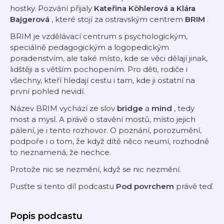
hostky. Pozvání přijaly
Kateřina Köhlerová a Klára
Bajgerová
, které stojí za ostravským centrem
BRIM
.
BRIM je vzdělávací centrum s psychologickým,
speciálně pedagogickým a logopedickým
poradenstvím, ale také místo, kde se věci dělají jinak,
lidštěji a s větším pochopením. Pro děti, rodiče i
všechny, kteří hledají cestu i tam, kde ji ostatní na
první pohled nevidí.
Název BRIM vychází ze slov
bridge
a
mind
, tedy
most a mysl. A právě o stavění mostů, místo jejich
pálení, je i tento rozhovor. O poznání, porozumění,
podpoře i o tom, že když dítě něco neumí, rozhodně
to neznamená, že nechce.
Protože nic se nezmění, když se nic nezmění.
Pusťte si tento díl podcastu
Pod povrchem
právě teď.
Popis podcastu