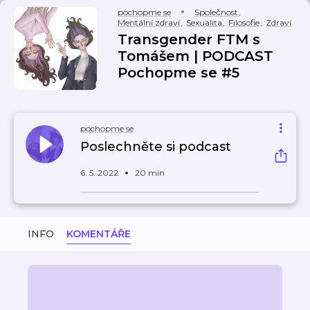
pochopme se
Společnost
,
Mentální zdraví
,
Sexualita
,
Filosofie
,
Zdraví
Transgender FTM s
Tomášem | PODCAST
Pochopme se #5
pochopme se
Poslechněte si podcast
6. 5. 2022
20 min
INFO
KOMENTÁŘE