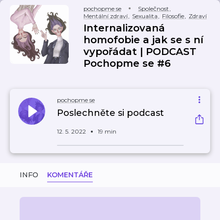
pochopme se
Společnost
,
Mentální zdraví
,
Sexualita
,
Filosofie
,
Zdraví
Internalizovaná
homofobie a jak se s ní
vypořádat | PODCAST
Pochopme se #6
pochopme se
Poslechněte si podcast
12. 5. 2022
19 min
INFO
KOMENTÁŘE