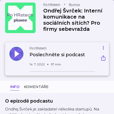
Po HRstech
Byznys
Ondřej Švrček: Interní
komunikace na
sociálních sítích? Pro
firmy sebevražda
Po HRstech
Poslechněte si podcast
14. 7. 2022
57 min
INFO
KOMENTÁŘE
O epizodě podcastu
Ondřej Švrček je zakladatel několika startupů. Na