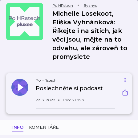
Po HRstech
Byznys
Michelle Losekoot,
Eliška Vyhnánková:
Říkejte i na sítích, jak
věci jsou, mějte na to
odvahu, ale zároveň to
promyslete
Po HRstech
Poslechněte si podcast
22. 3. 2022
1 hod 21 min
INFO
KOMENTÁŘE