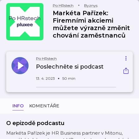
Po HRstech
Byznys
Markéta Pařízek:
Firemními akciemi
můžete výrazně změnit
chování zaměstnanců
Po HRstech
Poslechněte si podcast
13. 4. 2023
50 min
INFO
KOMENTÁŘE
O epizodě podcastu
Markéta Pařízek je HR Business partner v Mitonu,