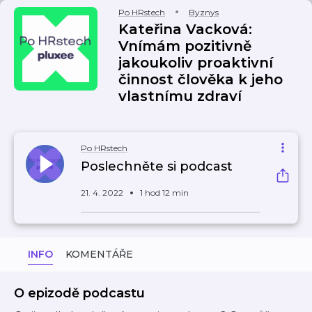
Po HRstech
Byznys
Kateřina Vacková:
Vnímám pozitivně
jakoukoliv proaktivní
činnost člověka k jeho
vlastnímu zdraví
Po HRstech
Poslechněte si podcast
21. 4. 2022
1 hod 12 min
INFO
KOMENTÁŘE
O epizodě podcastu