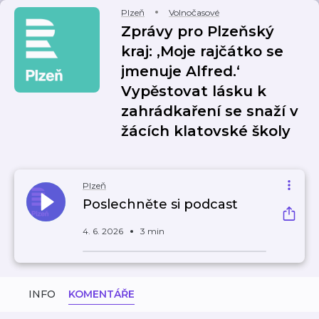
Plzeň
Volnočasové
Zprávy pro Plzeňský
kraj: ‚Moje rajčátko se
jmenuje Alfred.‘
Vypěstovat lásku k
zahrádkaření se snaží v
žácích klatovské školy
Plzeň
Poslechněte si podcast
4. 6. 2026
3 min
INFO
KOMENTÁŘE