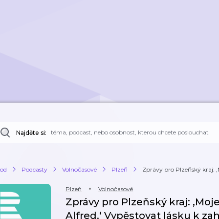
Najděte si:
od
Podcasty
Volnočasové
Plzeň
Zprávy pro Plzeňský kraj: ‚M
Plzeň
Volnočasové
Zprávy pro Plzeňský kraj: ‚Moj
Alfred.‘ Vypěstovat lásku k za