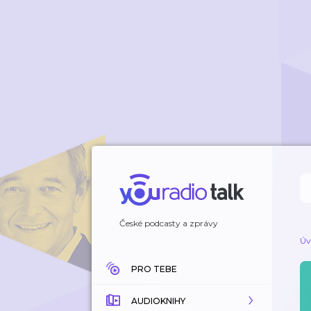
České podcasty a zprávy
Úv
PRO TEBE
AUDIOKNIHY