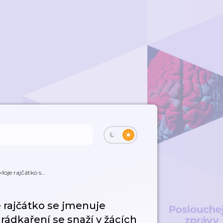
oje rajčátko s...
e rajčátko se jmenuje
hrádkaření se snaží v žácích