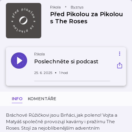
Pikola
Byznys
Před Pikolou za Pikolou
s The Roses
Pikola
Poslechněte si podcast
25. 6. 2025
1 hod
INFO
KOMENTÁŘE
Bráchové Růžičkovi jsou Brňáci, jak poleno! Vojta a
Matyáš společně provozují kavárny i pražírnu The
Roses. Stojí za nejoblíbenějším adventním