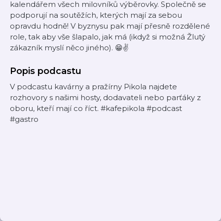
kalendářem všech milovníků výběrovky. Společně se
podporují na soutěžích, kterých mají za sebou
opravdu hodně! V byznysu pak mají přesně rozdělené
role, tak aby vše šlapalo, jak má (ikdyž si možná Žlutý
zákazník myslí něco jiného). 😁✌️
Popis podcastu
V podcastu kavárny a pražírny Pikola najdete
rozhovory s našimi hosty, dodavateli nebo parťáky z
oboru, kteří mají co říct. #kafepikola #podcast
#gastro