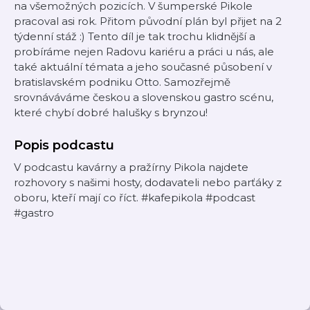
na všemožných pozicích. V šumperské Pikole
pracoval asi rok. Přitom původní plán byl přijet na 2
týdenní stáž :) Tento díl je tak trochu klidnější a
probíráme nejen Radovu kariéru a práci u nás, ale
také aktuální témata a jeho současné působení v
bratislavském podniku Otto. Samozřejmě
srovnáváváme českou a slovenskou gastro scénu,
které chybí dobré halušky s brynzou!
Popis podcastu
V podcastu kavárny a pražírny Pikola najdete
rozhovory s našimi hosty, dodavateli nebo parťáky z
oboru, kteří mají co říct. #kafepikola #podcast
#gastro