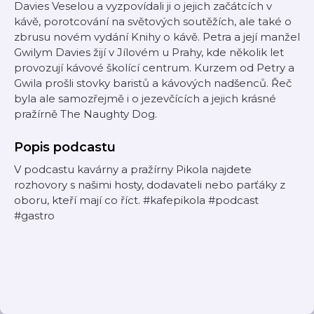
Davies Veselou a vyzpovídali ji o jejich začátcích v
kávě, porotcování na světových soutěžích, ale také o
zbrusu novém vydání Knihy o kávě. Petra a její manžel
Gwilym Davies žijí v Jílovém u Prahy, kde několik let
provozují kávové školící centrum. Kurzem od Petry a
Gwila prošli stovky baristů a kávových nadšenců. Řeč
byla ale samozřejmě i o jezevčících a jejich krásné
pražírně The Naughty Dog.
Popis podcastu
V podcastu kavárny a pražírny Pikola najdete
rozhovory s našimi hosty, dodavateli nebo parťáky z
oboru, kteří mají co říct. #kafepikola #podcast
#gastro