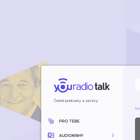
České podcasty a zprávy
Úv
PRO TEBE
AUDIOKNIHY