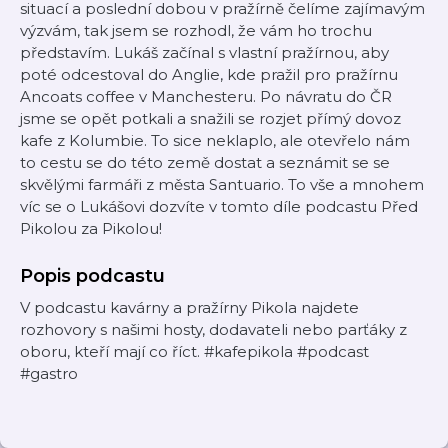
situací a poslední dobou v pražírně čelíme zajímavým
výzvám, tak jsem se rozhodl, že vám ho trochu
představím. Lukáš začínal s vlastní pražírnou, aby
poté odcestoval do Anglie, kde pražil pro pražírnu
Ancoats coffee v Manchesteru. Po návratu do ČR
jsme se opět potkali a snažili se rozjet přímý dovoz
kafe z Kolumbie. To sice neklaplo, ale otevřelo nám
to cestu se do této země dostat a seznámit se se
skvělými farmáři z města Santuario. To vše a mnohem
víc se o Lukášovi dozvíte v tomto díle podcastu Před
Pikolou za Pikolou!
Popis podcastu
V podcastu kavárny a pražírny Pikola najdete
rozhovory s našimi hosty, dodavateli nebo parťáky z
oboru, kteří mají co říct. #kafepikola #podcast
#gastro