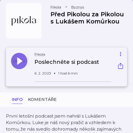
Pikola
Byznys
Před Pikolou za Pikolou
s Lukášem Komůrkou
Pikola
Poslechněte si podcast
6. 2. 2023
1 hod 6 min
INFO
KOMENTÁŘE
První letošní podcast jsem nahrál s Lukášem
Komůrkou. Luke je náš nový pražič a vzhledem k
tomu, že nás svedlo dohromady několik zajímavých