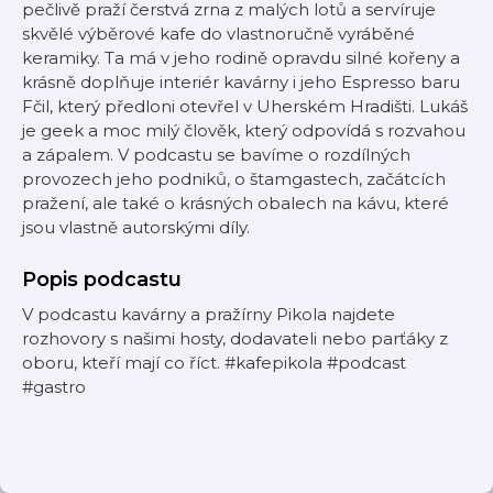
pečlivě praží čerstvá zrna z malých lotů a servíruje
skvělé výběrové kafe do vlastnoručně vyráběné
keramiky. Ta má v jeho rodině opravdu silné kořeny a
krásně doplňuje interiér kavárny i jeho Espresso baru
Fčil, který předloni otevřel v Uherském Hradišti. Lukáš
je geek a moc milý člověk, který odpovídá s rozvahou
a zápalem. V podcastu se bavíme o rozdílných
provozech jeho podniků, o štamgastech, začátcích
pražení, ale také o krásných obalech na kávu, které
jsou vlastně autorskými díly.
Popis podcastu
V podcastu kavárny a pražírny Pikola najdete
rozhovory s našimi hosty, dodavateli nebo parťáky z
oboru, kteří mají co říct. #kafepikola #podcast
#gastro