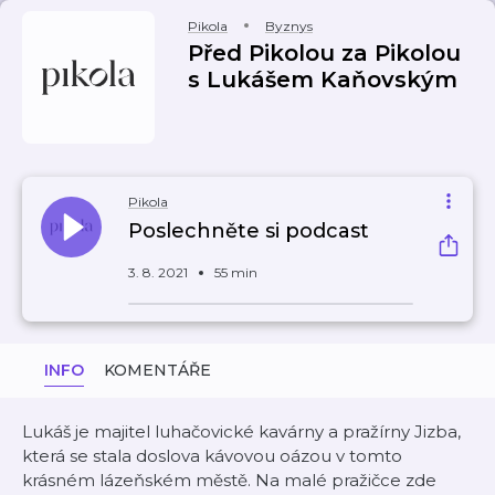
Pikola
Byznys
Před Pikolou za Pikolou
s Lukášem Kaňovským
Pikola
Poslechněte si podcast
3. 8. 2021
55 min
INFO
KOMENTÁŘE
Lukáš je majitel luhačovické kavárny a pražírny Jizba,
která se stala doslova kávovou oázou v tomto
krásném lázeňském městě. Na malé pražičce zde