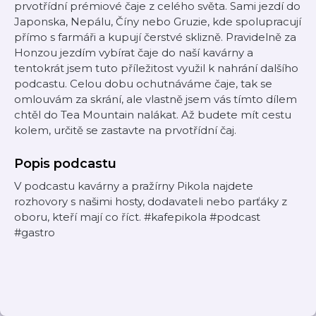
prvotřídní prémiové čaje z celého světa. Sami jezdí do
Japonska, Nepálu, Číny nebo Gruzie, kde spolupracují
přímo s farmáři a kupují čerstvé sklizně. Pravidelně za
Honzou jezdím vybírat čaje do naší kavárny a
tentokrát jsem tuto příležitost využil k nahrání dalšího
podcastu. Celou dobu ochutnáváme čaje, tak se
omlouvám za skrání, ale vlastně jsem vás tímto dílem
chtěl do Tea Mountain nalákat. Až budete mít cestu
kolem, určitě se zastavte na prvotřídní čaj.
Popis podcastu
V podcastu kavárny a pražírny Pikola najdete
rozhovory s našimi hosty, dodavateli nebo parťáky z
oboru, kteří mají co říct. #kafepikola #podcast
#gastro