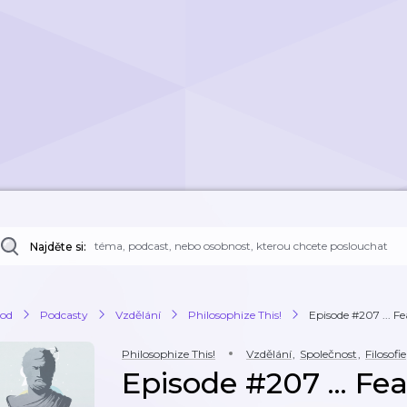
Najděte si:
od
Podcasty
Vzdělání
Philosophize This!
Episode #207 ... Fea
Philosophize This!
Vzdělání
,
Společnost
,
Filosofie
Episode #207 ... Fear