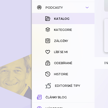
PODCASTY
KATALOG
KOUPENÉ
KATALOG
KATEGORIE
KATEGORIE
ZÁLOŽKY
ZÁLOŽKY
HISTORIE
LÍBÍ SE MI
I
ODEBÍRANÉ
HISTORIE
EDITORSKÉ TIPY
ČLÁNKY BLOG