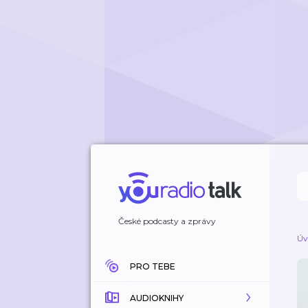
České podcasty a zprávy
Úv
PRO TEBE
AUDIOKNIHY