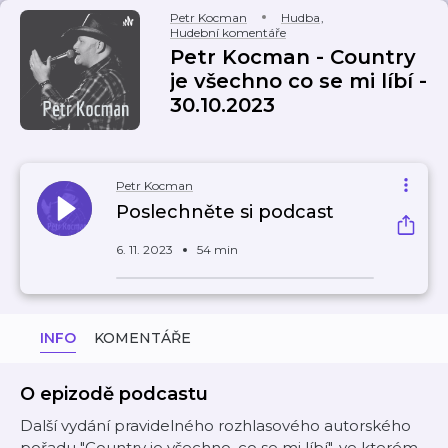
Petr Kocman
Hudba
,
Hudební komentáře
Petr Kocman - Country
je všechno co se mi líbí -
30.10.2023
Petr Kocman
Poslechněte si podcast
6. 11. 2023
54 min
INFO
KOMENTÁŘE
O epizodě podcastu
Další vydání pravidelného rozhlasového autorského
pořadu "Country je všechno, co se mi líbí", ve kterém