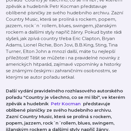
zpěvák a hudebník ⁠⁠⁠Petr Kocman⁠⁠⁠ představuje
oblíbené písničky ze svého hudebního archivu. Zazní
Country Music, která se prolíná s rockem, popem,
jazzem, rock´n´rollem, blues, swingem, jižanským
rockem a dalšími styly napříč žánry. Pokud byste rádi
slyšeli, jak zpívá country třeba Eric Clapton, Bryan
Adams, Lionel Richie, Bon Jovi, B.B.King, Sting, Tina
Turner, Elton John a mnozí další, máte tu nejlepší
příležitost! Těšit se můžete i na pravidelné novinky z
amerických hitparád, zajímavé vzpomínky a historky
se známými českými i zahraničními osobnostmi, se
kterými se autor pořadu setkal.
Další vydání pravidelného rozhlasového autorského
pořadu "Country je všechno, co se mi líbí", ve kterém
zpěvák a hudebník
⁠⁠⁠
Petr Kocman
představuje
oblíbené písničky ze svého hudebního archivu.
Zazní Country Music, která se prolíná s rockem,
popem, jazzem, rock´n´rollem, blues, swingem,
jižanským rockem a dalšími styly napříč žánry.