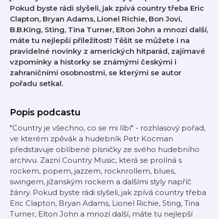
Pokud byste rádi slyšeli, jak zpívá country třeba Eric
Clapton, Bryan Adams, Lionel Richie, Bon Jovi,
B.B.King, Sting, Tina Turner, Elton John a mnozí další,
máte tu nejlepší příležitost! Těšit se můžete i na
pravidelné novinky z amerických hitparád, zajímavé
vzpomínky a historky se známými českými i
zahraničními osobnostmi, se kterými se autor
pořadu setkal.
Popis podcastu
"Country je všechno, co se mi líbí" - rozhlasový pořad,
ve kterém zpěvák a hudebník Petr Kocman
představuje oblíbené písničky ze svého hudebního
archivu. Zazní Country Music, která se prolíná s
rockem, popem, jazzem, rocknrollem, blues,
swingem, jižanským rockem a dalšími styly napříč
žánry. Pokud byste rádi slyšeli, jak zpívá country třeba
Eric Clapton, Bryan Adams, Lionel Richie, Sting, Tina
Turner, Elton John a mnozí další, máte tu nejlepší