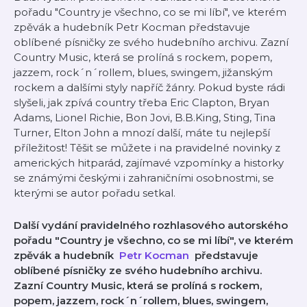
pořadu "Country je všechno, co se mi líbí", ve kterém
zpěvák a hudebník ⁠⁠⁠⁠⁠⁠⁠⁠⁠⁠⁠Petr Kocman⁠⁠⁠⁠⁠⁠⁠⁠⁠⁠⁠ představuje
oblíbené písničky ze svého hudebního archivu. Zazní
Country Music, která se prolíná s rockem, popem,
jazzem, rock´n´rollem, blues, swingem, jižanským
rockem a dalšími styly napříč žánry. Pokud byste rádi
slyšeli, jak zpívá country třeba Eric Clapton, Bryan
Adams, Lionel Richie, Bon Jovi, B.B.King, Sting, Tina
Turner, Elton John a mnozí další, máte tu nejlepší
příležitost! Těšit se můžete i na pravidelné novinky z
amerických hitparád, zajímavé vzpomínky a historky
se známými českými i zahraničními osobnostmi, se
kterými se autor pořadu setkal.
Další vydání pravidelného rozhlasového autorského
pořadu "Country je všechno, co se mi líbí", ve kterém
zpěvák a hudebník
⁠⁠⁠⁠⁠⁠⁠⁠⁠⁠⁠
Petr Kocman
představuje
oblíbené písničky ze svého hudebního archivu.
Zazní Country Music, která se prolíná s rockem,
popem, jazzem, rock´n´rollem, blues, swingem,