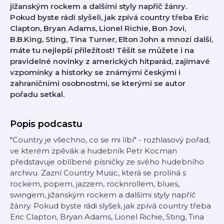
jižanským rockem a dalšími styly napříč žánry.
Pokud byste rádi slyšeli, jak zpívá country třeba Eric
Clapton, Bryan Adams, Lionel Richie, Bon Jovi,
B.B.King, Sting, Tina Turner, Elton John a mnozí další,
máte tu nejlepší příležitost! Těšit se můžete i na
pravidelné novinky z amerických hitparád, zajímavé
vzpomínky a historky se známými českými i
zahraničními osobnostmi, se kterými se autor
pořadu setkal.
Popis podcastu
"Country je všechno, co se mi líbí" - rozhlasový pořad,
ve kterém zpěvák a hudebník Petr Kocman
představuje oblíbené písničky ze svého hudebního
archivu. Zazní Country Music, která se prolíná s
rockem, popem, jazzem, rocknrollem, blues,
swingem, jižanským rockem a dalšími styly napříč
žánry. Pokud byste rádi slyšeli, jak zpívá country třeba
Eric Clapton, Bryan Adams, Lionel Richie, Sting, Tina