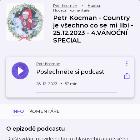
Petr Kocman
Hudba
,
Hudební komentáře
Petr Kocman - Country
je všechno co se mi líbí -
25.12.2023 - 4.VÁNOČNÍ
SPECIAL
Petr Kocman
Poslechněte si podcast
28. 12. 2023
57 min
INFO
KOMENTÁŘE
O epizodě podcastu
Další vydání pravidelného rozhlasového autorského