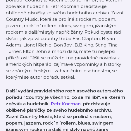
zpěvák a hudebník ⁠⁠⁠⁠⁠⁠⁠⁠⁠⁠⁠⁠⁠⁠⁠Petr Kocman⁠⁠⁠⁠⁠⁠⁠⁠⁠⁠⁠⁠⁠⁠⁠ představuje
oblíbené písničky ze svého hudebního archivu. Zazní
Country Music, která se prolíná s rockem, popem,
jazzem, rock´n´rollem, blues, swingem, jižanským
rockem a dalšími styly napříč žánry. Pokud byste rádi
slyšeli, jak zpívá country třeba Eric Clapton, Bryan
Adams, Lionel Richie, Bon Jovi, B.B.King, Sting, Tina
Turner, Elton John a mnozí další, máte tu nejlepší
příležitost! Těšit se můžete i na pravidelné novinky z
amerických hitparád, zajímavé vzpomínky a historky
se známými českými i zahraničními osobnostmi, se
kterými se autor pořadu setkal.
Další vydání pravidelného rozhlasového autorského
pořadu "Country je všechno, co se mi líbí", ve kterém
zpěvák a hudebník
⁠⁠⁠⁠⁠⁠⁠⁠⁠⁠⁠⁠⁠⁠⁠
Petr Kocman
představuje
oblíbené písničky ze svého hudebního archivu.
Zazní Country Music, která se prolíná s rockem,
popem, jazzem, rock´n´rollem, blues, swingem,
jižanským rockem a dalšími styly napříč žánry.