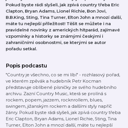
Pokud byste rádi slyšeli, jak zpívá country třeba Eric
Clapton, Bryan Adams, Lionel Richie, Bon Jovi,
B.B.King, Sting, Tina Turner, Elton John a mnozí další,
máte tu nejlepší příležitost! Těšit se můžete i na
pravidelné novinky z amerických hitparád, zajímavé
vzpomínky a historky se známými českými i
zahraničními osobnostmi, se kterými se autor
pořadu setkal.
Popis podcastu
"Country je všechno, co se mi líbí" - rozhlasový pořad,
ve kterém zpěvák a hudebník Petr Kocman
představuje oblíbené písničky ze svého hudebního
archivu. Zazní Country Music, která se prolíná s
rockem, popem, jazzem, rocknrollem, blues,
swingem, jižanským rockem a dalšími styly napříč
žánry. Pokud byste rádi slyšeli, jak zpívá country třeba
Eric Clapton, Bryan Adams, Lionel Richie, Sting, Tina
Turner, Elton John a mnozí další, máte tu nejlepší