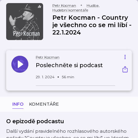
Petr Kocman
Hudba
,
Hudební komentáře
Petr Kocman - Country
je všechno co se mi líbí -
22.1.2024
Petr Kocman
Poslechněte si podcast
29. 1. 2024
56 min
INFO
KOMENTÁŘE
O epizodě podcastu
Další vydání pravidelného rozhlasového autorského
pořadu "Country je všechno, co se mi líbí", ve kterém