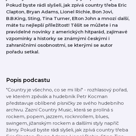
Pokud byste rádi slyšeli, jak zpívá country třeba Eric
Clapton, Bryan Adams, Lionel Richie, Bon Jovi,
B.B.King, Sting, Tina Turner, Elton John a mnozí další,
máte tu nejlepší příležitost! Těšit se můžete i na
pravidelné novinky z amerických hitparád, zajímavé
vzpomínky a historky se známými českými i
zahraničními osobnostmi, se kterými se autor
pořadu setkal.
Popis podcastu
"Country je všechno, co se mi líbí" - rozhlasový pořad,
ve kterém zpěvák a hudebník Petr Kocman
představuje oblíbené písničky ze svého hudebního
archivu. Zazní Country Music, která se prolíná s
rockem, popem, jazzem, rocknrollem, blues,
swingem, jižanským rockem a dalšími styly napříč
žánry. Pokud byste rádi slyšeli, jak zpívá country třeba