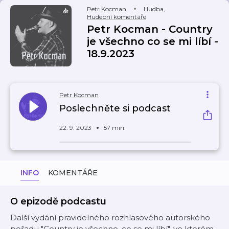
Petr Kocman
Hudba
,
Hudební komentáře
Petr Kocman - Country
je všechno co se mi líbí -
18.9.2023
Petr Kocman
Poslechněte si podcast
22. 9. 2023
57 min
INFO
KOMENTÁŘE
O epizodě podcastu
Další vydání pravidelného rozhlasového autorského
pořadu "Country je všechno, co se mi líbí", ve kterém