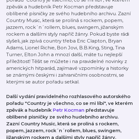
zpěvák a hudebník Petr Kocman představuje
oblíbené písničky ze svého hudebního archivu. Zazní
Country Music, která se prolíná s rockem, popem,
jazzem, rock´n´rollem, blues, swingem, jižanským
rockem a dalšími styly napříč žánry. Pokud byste rádi
slyšeli, jak zpívá country třeba Eric Clapton, Bryan
Adams, Lionel Richie, Bon Jovi, B.B.King, Sting, Tina
Turner, Elton John a mnozí další, máte tu nejlepší
příležitost! Těšit se můžete i na pravidelné novinky z
amerických hitparád, zajímavé vzpomínky a historky
se známými českými i zahraničními osobnostmi, se
kterými se autor pořadu setkal.
Další vydání pravidelného rozhlasového autorského
pořadu "Country je všechno, co se mi líbí", ve kterém
zpěvák a hudebník
Petr Kocman
představuje
oblíbené písničky ze svého hudebního archivu.
Zazní Country Music, která se prolíná s rockem,
popem, jazzem, rock´n´rollem, blues, swingem,
jižanským rockem a dalšími styly napříč žánry.