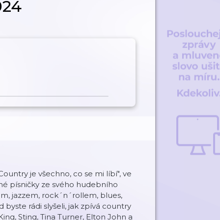
2024
untry je všechno, co se mi líbí", ve
stavuje oblíbené písničky ze svého hudebního
em, jazzem, rock´n´rollem, blues,
byste rádi slyšeli, jak zpívá country
ing, Sting, Tina Turner, Elton John a