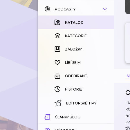
PODCASTY
KATALOG
KOUPENÉ
KATALOG
KATEGORIE
KATEGORIE
ZÁLOŽKY
ZÁLOŽKY
HISTORIE
LÍBÍ SE MI
I
ODEBÍRANÉ
HISTORIE
O
Da
EDITORSKÉ TIPY
kt
ar
ČLÁNKY BLOG
sw
tř