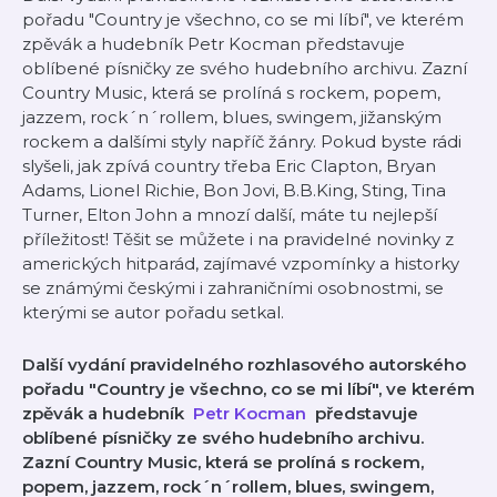
pořadu "Country je všechno, co se mi líbí", ve kterém
zpěvák a hudebník ⁠⁠⁠⁠⁠⁠⁠⁠⁠Petr Kocman⁠⁠⁠⁠⁠⁠⁠⁠⁠ představuje
oblíbené písničky ze svého hudebního archivu. Zazní
Country Music, která se prolíná s rockem, popem,
jazzem, rock´n´rollem, blues, swingem, jižanským
rockem a dalšími styly napříč žánry. Pokud byste rádi
slyšeli, jak zpívá country třeba Eric Clapton, Bryan
Adams, Lionel Richie, Bon Jovi, B.B.King, Sting, Tina
Turner, Elton John a mnozí další, máte tu nejlepší
příležitost! Těšit se můžete i na pravidelné novinky z
amerických hitparád, zajímavé vzpomínky a historky
se známými českými i zahraničními osobnostmi, se
kterými se autor pořadu setkal.
Další vydání pravidelného rozhlasového autorského
pořadu "Country je všechno, co se mi líbí", ve kterém
zpěvák a hudebník
⁠⁠⁠⁠⁠⁠⁠⁠⁠
Petr Kocman
představuje
oblíbené písničky ze svého hudebního archivu.
Zazní Country Music, která se prolíná s rockem,
popem, jazzem, rock´n´rollem, blues, swingem,