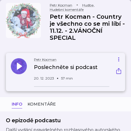
Petr Kocman
Hudba
,
Hudební komentáře
Petr Kocman - Country
je všechno co se mi líbí -
11.12. - 2.VÁNOČNÍ
SPECIAL
Petr Kocman
Poslechněte si podcast
20. 12. 2023
57 min
INFO
KOMENTÁŘE
O epizodě podcastu
Další vydání pravidelného rozhlasového autorského