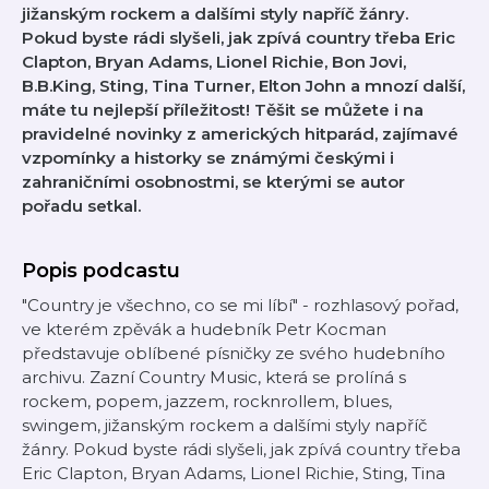
jižanským rockem a dalšími styly napříč žánry.
Pokud byste rádi slyšeli, jak zpívá country třeba Eric
Clapton, Bryan Adams, Lionel Richie, Bon Jovi,
B.B.King, Sting, Tina Turner, Elton John a mnozí další,
máte tu nejlepší příležitost! Těšit se můžete i na
pravidelné novinky z amerických hitparád, zajímavé
vzpomínky a historky se známými českými i
zahraničními osobnostmi, se kterými se autor
pořadu setkal.
Popis podcastu
"Country je všechno, co se mi líbí" - rozhlasový pořad,
ve kterém zpěvák a hudebník Petr Kocman
představuje oblíbené písničky ze svého hudebního
archivu. Zazní Country Music, která se prolíná s
rockem, popem, jazzem, rocknrollem, blues,
swingem, jižanským rockem a dalšími styly napříč
žánry. Pokud byste rádi slyšeli, jak zpívá country třeba
Eric Clapton, Bryan Adams, Lionel Richie, Sting, Tina