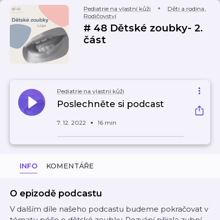
Pediatrie na vlastní kůži
Děti a rodina
,
Rodičovství
# 48 Dětské zoubky- 2.
část
Pediatrie na vlastní kůži
Poslechněte si podcast
7. 12. 2022
16 min
INFO
KOMENTÁŘE
O epizodě podcastu
V dalším díle našeho podcastu budeme pokračovat v
tématu péče o dětské zoubky. Pozvání přijala zubní