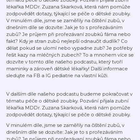
lékařka MDDr. Zuzana Skarková, která nám pomůže
zodpovědět dotazy, týkající se péče o dětské zoubky.
V minulém díle, jsme se zaměřily na čištění zubů, v
dnešním díle se dozvíte: Jak je to s prořezáváním
zubů? Je průjem při prořezávaní zoubků fáma nebo
fakt? Kdy je stran zubů nejlepší odnaučit dudlík? Co
dělat pokud se ulomí nebo vypadne zub? Je potřeby
řešit kazy na mléčných zubech? To a mnohem více se
dozvíte v tomto díle našeho podcastu, který tvoří
maminky a zároveň dětské lékařky! Další informace
sledujte na FB a IG pediatrie na vlastní kůži.
V dalším díle našeho podcastu budeme pokračovat v
tématu péče o dětské zoubky. Pozvání přijala zubní
lékařka MDDr. Zuzana Skarková, která nám pomůže
zodpovědět dotazy, týkající se péče o dětské zoubky.
V minulém díle, jsme se zaměřily na čištění zubů, v
dnešním díle se dozvíte: Jak je to s prořezáváním
zubů? Je průjem při prořezávaní zoubků fáma nebo