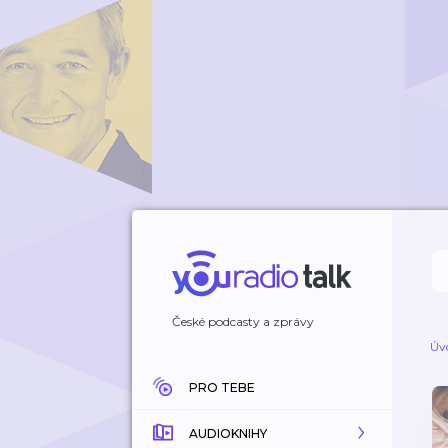
České podcasty a zprávy
Úv
PRO TEBE
AUDIOKNIHY