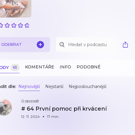
ODEBÍRAT
KOMENTÁŘE
INFO
PODOBNÉ
ZODY
65
dit dle:
Nejnovější
Nejstarší
Nejposlouchanější
O epizodě
# 64 První pomoc při krvácení
12. 11. 2024
17 min