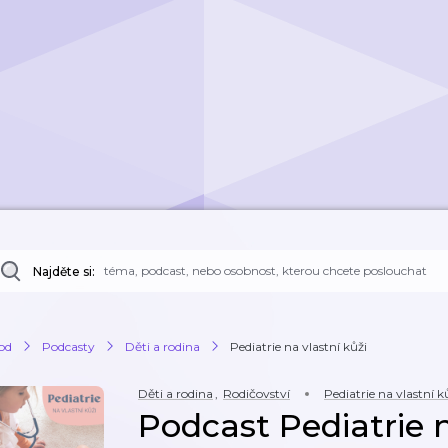
Najděte si:
od
Podcasty
Děti a rodina
Pediatrie na vlastní kůži
Děti a rodina
,
Rodičovství
Pediatrie na vlastní k
Podcast Pediatrie n