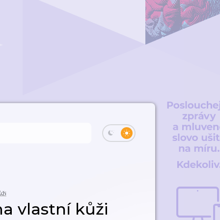
ůži
a vlastní kůži