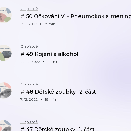
O epizodě
# 50 Očkování V. - Pneumokok a menin
13. 1. 2023
17 min
O epizodě
# 49 Kojení a alkohol
22. 12. 2022
14 min
O epizodě
# 48 Dětské zoubky- 2. část
7. 12. 2022
16 min
O epizodě
# 47 Dětské zoubky- 1. část