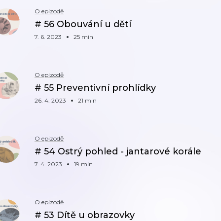
O epizodě
# 56 Obouvání u dětí
7. 6. 2023
25 min
O epizodě
# 55 Preventivní prohlídky
26. 4. 2023
21 min
O epizodě
# 54 Ostrý pohled - jantarové korále
7. 4. 2023
19 min
O epizodě
# 53 Dítě u obrazovky