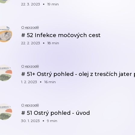
22. 3. 2023
19 min
O epizodě
# 52 Infekce močových cest
22. 2. 2023
18 min
O epizodě
# 51+ Ostrý pohled - olej z tresčích jater
1. 2. 2023
16 min
O epizodě
# 51 Ostrý pohled - úvod
30. 1. 2023
9 min