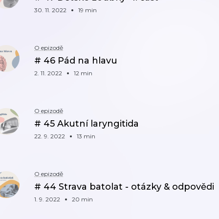
30. 11. 2022
19 min
O epizodě
# 46 Pád na hlavu
2. 11. 2022
12 min
O epizodě
# 45 Akutní laryngitida
22. 9. 2022
13 min
O epizodě
# 44 Strava batolat - otázky & odpovědi
1. 9. 2022
20 min