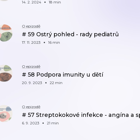
14. 2. 2024
18 min
O epizodě
# 59 Ostrý pohled - rady pediatrů
17. 11. 2023
16 min
O epizodě
# 58 Podpora imunity u dětí
20. 9. 2023
22 min
O epizodě
# 57 Streptokokové infekce - angína a s
6. 9. 2023
21 min