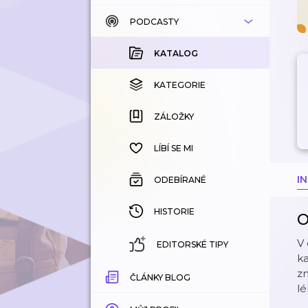
PODCASTY
KATALOG
KOUPENÉ
KATALOG
KATEGORIE
KATEGORIE
ZÁLOŽKY
ZÁLOŽKY
HISTORIE
LÍBÍ SE MI
I
ODEBÍRANÉ
HISTORIE
O
V 
EDITORSKÉ TIPY
k
zn
ČLÁNKY BLOG
lé