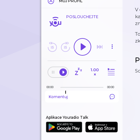
MŮJ PROFIL
V 
k
POSLOUCHEJTE
z
T
zk
P
1.00
Sd
×
00:00
00:00
Komentuj
Aplikace Youradio Talk