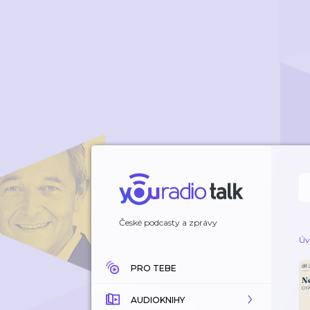
České podcasty a zprávy
Úv
PRO TEBE
AUDIOKNIHY