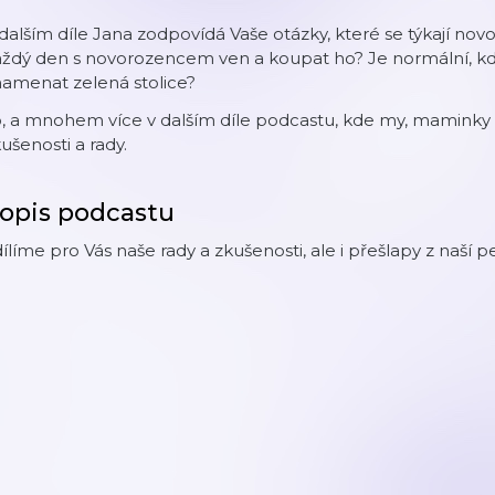
dalším díle Jana zodpovídá Vaše otázky, které se týkají no
aždý den s novorozencem ven a koupat ho? Je normální, k
namenat zelená stolice?
o, a mnohem více v dalším díle podcastu, kde my, maminky
ušenosti a rady.
opis podcastu
ílíme pro Vás naše rady a zkušenosti, ale i přešlapy z naší p