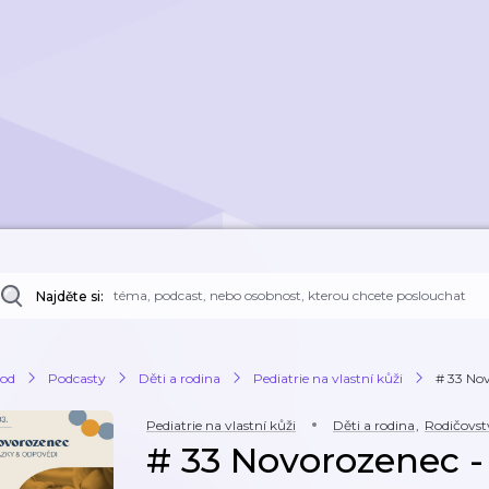
Najděte si:
od
Podcasty
Děti a rodina
Pediatrie na vlastní kůži
# 33 No
Pediatrie na vlastní kůži
Děti a rodina
,
Rodičovst
# 33 Novorozenec -