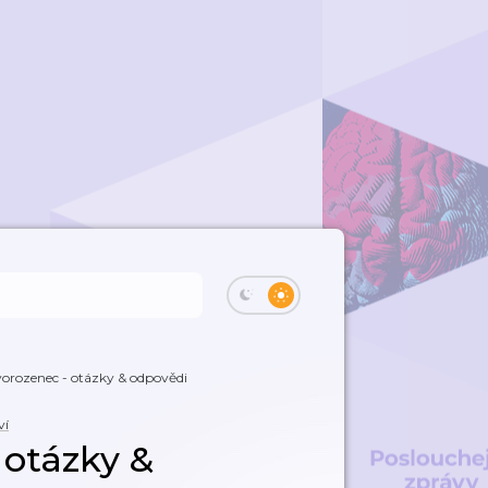
vorozenec - otázky & odpovědi
ví
 otázky &