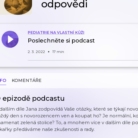
odpovědi
PEDIATRIE NA VLASTNÍ KŮŽI
Poslechněte si podcast
2. 3. 2022
17 min
NFO
KOMENTÁŘE
 epizodě podcastu
dalším díle Jana zodpovídá Vaše otázky, které se týkají no
aždý den s novorozencem ven a koupat ho? Je normální, k
amenat zelená stolice? To, a mnohem více v dalším díle p
kařky předáváme naše zkušenosti a rady.