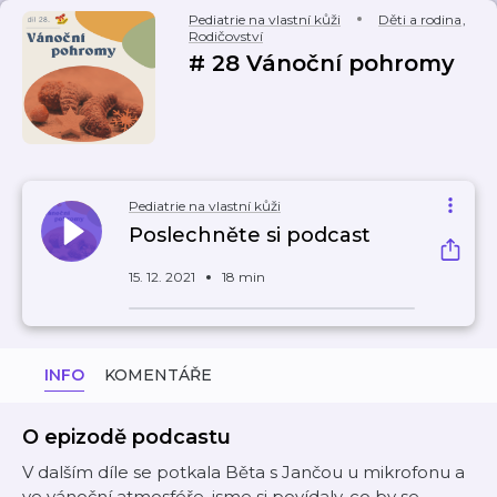
Pediatrie na vlastní kůži
Děti a rodina
,
Rodičovství
# 28 Vánoční pohromy
Pediatrie na vlastní kůži
Poslechněte si podcast
15. 12. 2021
18 min
INFO
KOMENTÁŘE
O epizodě podcastu
V dalším díle se potkala Běta s Jančou u mikrofonu a
ve vánoční atmosféře, jsme si povídaly, co by se