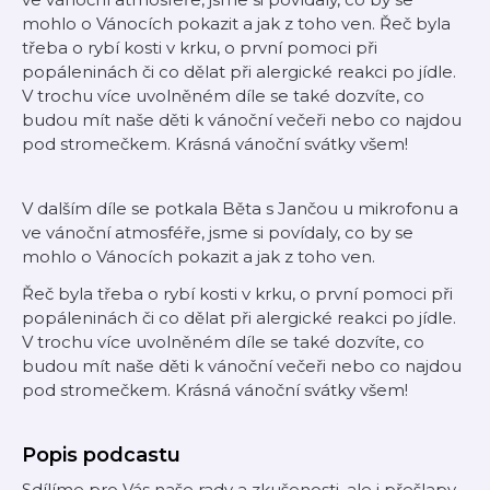
mohlo o Vánocích pokazit a jak z toho ven. Řeč byla
třeba o rybí kosti v krku, o první pomoci při
popáleninách či co dělat při alergické reakci po jídle.
V trochu více uvolněném díle se také dozvíte, co
budou mít naše děti k vánoční večeři nebo co najdou
pod stromečkem. Krásná vánoční svátky všem!
V dalším díle se potkala Běta s Jančou u mikrofonu a
ve vánoční atmosféře, jsme si povídaly, co by se
mohlo o Vánocích pokazit a jak z toho ven.
Řeč byla třeba o rybí kosti v krku, o první pomoci při
popáleninách či co dělat při alergické reakci po jídle.
V trochu více uvolněném díle se také dozvíte, co
budou mít naše děti k vánoční večeři nebo co najdou
pod stromečkem. Krásná vánoční svátky všem!
Popis podcastu
Sdílíme pro Vás naše rady a zkušenosti, ale i přešlapy