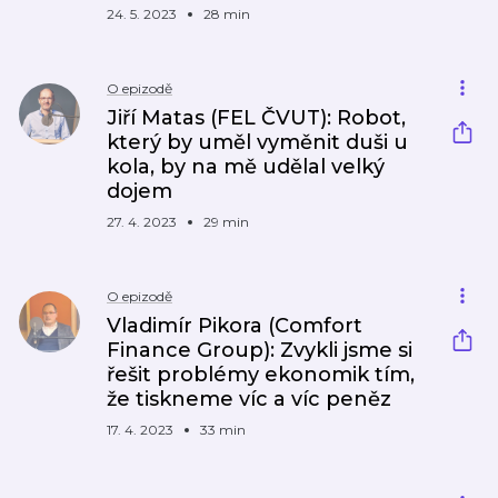
24. 5. 2023
28 min
O epizodě
Jiří Matas (FEL ČVUT): Robot,
který by uměl vyměnit duši u
kola, by na mě udělal velký
dojem
27. 4. 2023
29 min
O epizodě
Vladimír Pikora (Comfort
Finance Group): Zvykli jsme si
řešit problémy ekonomik tím,
že tiskneme víc a víc peněz
17. 4. 2023
33 min