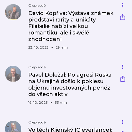
O epizodě
David Kopřiva: Výstava známek
představí rarity a unikáty.
Filatelie nabízí velkou
romantiku, ale i skvělé
zhodnocení
23. 10. 2023
29 min
O epizodě
Pavel Doležal: Po agresi Ruska
na Ukrajině došlo k poklesu
objemu investovaných peněz
do všech aktiv
19. 10. 2023
33 min
O epizodě
Vojtěch Kijenský (Cleverlance):