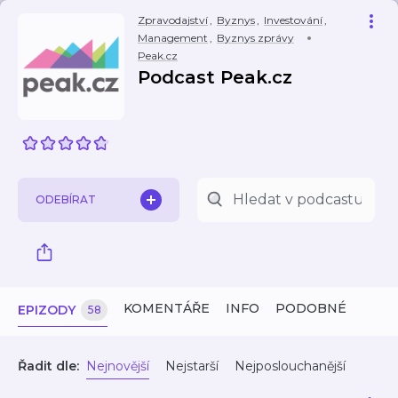
Zpravodajství
,
Byznys
,
Investování
,
Management
,
Byznys zprávy
Peak.cz
Podcast Peak.cz
ODEBÍRAT
KOMENTÁŘE
INFO
PODOBNÉ
EPIZODY
58
Řadit dle:
Nejnovější
Nejstarší
Nejposlouchanější