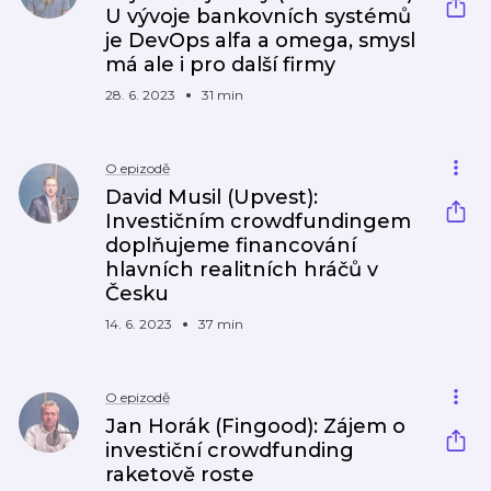
U vývoje bankovních systémů
je DevOps alfa a omega, smysl
má ale i pro další firmy
28. 6. 2023
31 min
O epizodě
David Musil (Upvest):
Investičním crowdfundingem
doplňujeme financování
hlavních realitních hráčů v
Česku
14. 6. 2023
37 min
O epizodě
Jan Horák (Fingood): Zájem o
investiční crowdfunding
raketově roste