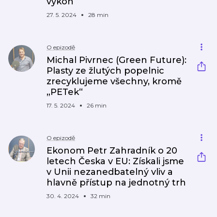
výkon
27. 5. 2024
28 min
O epizodě
Michal Pivrnec (Green Future):
Plasty ze žlutých popelnic
zrecyklujeme všechny, kromě
„PETek“
17. 5. 2024
26 min
O epizodě
Ekonom Petr Zahradník o 20
letech Česka v EU: Získali jsme
v Unii nezanedbatelný vliv a
hlavně přístup na jednotný trh
30. 4. 2024
32 min