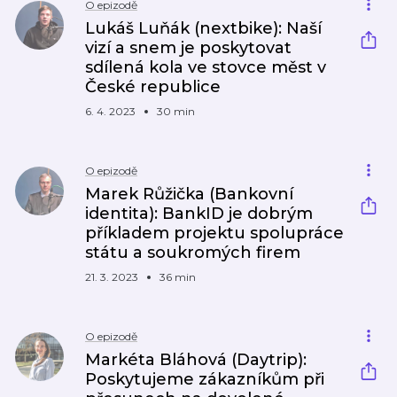
O epizodě
Lukáš Luňák (nextbike): Naší
vizí a snem je poskytovat
sdílená kola ve stovce měst v
České republice
6. 4. 2023
30 min
O epizodě
Marek Růžička (Bankovní
identita): BankID je dobrým
příkladem projektu spolupráce
státu a soukromých firem
21. 3. 2023
36 min
O epizodě
Markéta Bláhová (Daytrip):
Poskytujeme zákazníkům při