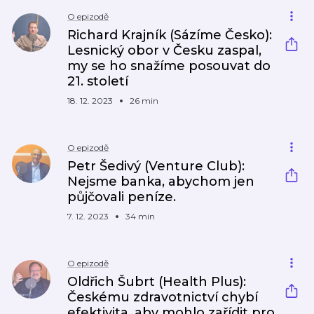
O epizodě
Richard Krajník (Sázíme Česko):
Lesnický obor v Česku zaspal,
my se ho snažíme posouvat do
21. století
18. 12. 2023
26 min
O epizodě
Petr Šedivý (Venture Club):
Nejsme banka, abychom jen
půjčovali peníze.
7. 12. 2023
34 min
O epizodě
Oldřich Šubrt (Health Plus):
Českému zdravotnictví chybí
efektivita, aby mohlo zařídit pro