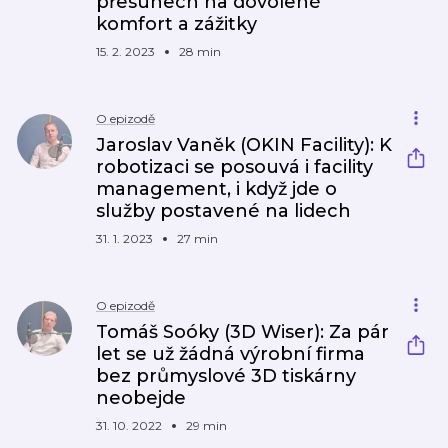
přesunech na dovolené
komfort a zážitky
15. 2. 2023
28 min
O epizodě
Jaroslav Vaněk (OKIN Facility): K
robotizaci se posouvá i facility
management, i když jde o
služby postavené na lidech
31. 1. 2023
27 min
O epizodě
Tomáš Soóky (3D Wiser): Za pár
let se už žádná výrobní firma
bez průmyslové 3D tiskárny
neobejde
31. 10. 2022
29 min