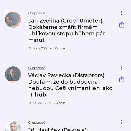
O epizodě
Jan Zvěřina (Green0meter):
Dokážeme změřit firmám
uhlíkovou stopu během pár
minut
19. 10. 2022
29 min
O epizodě
Václav Pavlečka (Disraptors):
Doufám, že do budoucna
nebudou Češi vnímaní jen jako
IT hub
26. 9. 2022
26 min
O epizodě
Jiří Havlíček (Daktela):