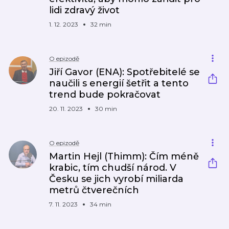
lidi zdravý život
1. 12. 2023
32 min
O epizodě
Jiří Gavor (ENA): Spotřebitelé se
naučili s energií šetřit a tento
trend bude pokračovat
20. 11. 2023
30 min
O epizodě
Martin Hejl (Thimm): Čím méně
krabic, tím chudší národ. V
Česku se jich vyrobí miliarda
metrů čtverečních
7. 11. 2023
34 min