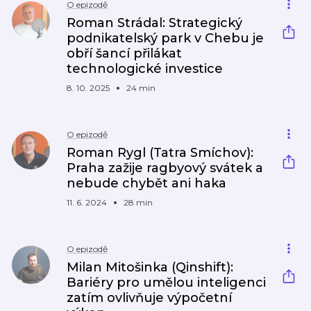
O epizodě
Roman Strádal: Strategický
podnikatelský park v Chebu je
obří šancí přilákat
technologické investice
8. 10. 2025
24 min
O epizodě
Roman Rygl (Tatra Smíchov):
Praha zažije ragbyový svátek a
nebude chybět ani haka
11. 6. 2024
28 min
O epizodě
Milan Mitošinka (Qinshift):
Bariéry pro umělou inteligenci
zatím ovlivňuje výpočetní