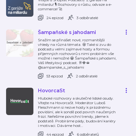
miliardu! 🎙️ Rozhovory o růstu, odvaze a e-
commerce! 🚀
24 epizod
3 odběratelé
Šampaňské s jahodami
Snažím se přinášet nové, rozmanitější
vhledy na různá témata. 🤩 Také si zvu do
podcastu velmi zajímavé hosty a formou
příjemných rozhovorů s nimi probírám vše
možné i nemožné 😁 Šampaňské s jahodami,
Váš lifestylový podcast. 🥂🍓🫦
@sampanske_s_jahodami
53 epizod
2 odběratelé
HovorcaSt
Hluboké rozhovory a skutečné lidské osudy.
Vítejte na HovorcaSt. Moderátor Luboš
Fleischmann si nezve hosty k prázdnému
povídání, ale k sondě pod povrch naučených
frází. Neřešíme povrchní trendy, jdeme k
podstatě. Probíráme pády, budování kariéry
i motivaci. Dáváme host
…
44 epizod
6 odběratelů