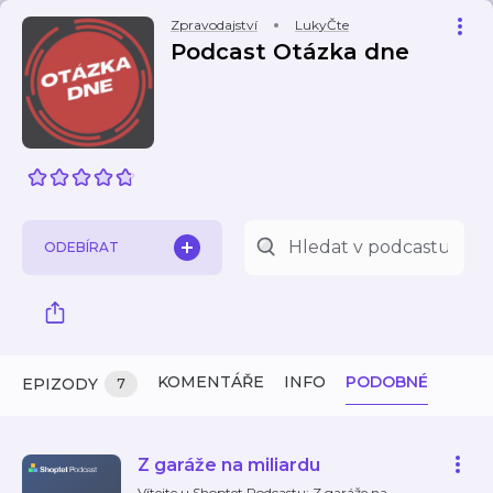
Zpravodajství
LukyČte
Podcast Otázka dne
ODEBÍRAT
KOMENTÁŘE
INFO
PODOBNÉ
EPIZODY
7
Z garáže na miliardu
Vítejte u Shoptet Podcastu: Z garáže na