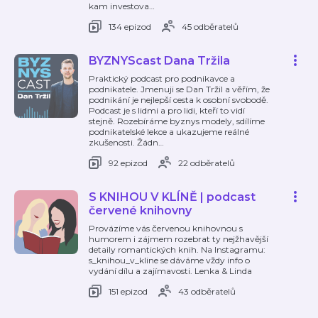
kam investova
…
134 epizod
45 odběratelů
BYZNYScast Dana Tržila
Praktický podcast pro podnikavce a
podnikatele. Jmenuji se Dan Tržil a věřím, že
podnikání je nejlepší cesta k osobní svobodě.
Podcast je s lidmi a pro lidi, kteří to vidí
stejně. Rozebíráme byznys modely, sdílíme
podnikatelské lekce a ukazujeme reálné
zkušenosti. Žádn
…
92 epizod
22 odběratelů
S KNIHOU V KLÍNĚ | podcast
červené knihovny
Provázíme vás červenou knihovnou s
humorem i zájmem rozebrat ty nejžhavější
detaily romantických knih. Na Instagramu:
s_knihou_v_kline se dáváme vždy info o
vydání dílu a zajímavosti. Lenka & Linda
151 epizod
43 odběratelů