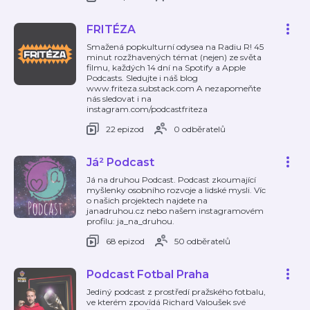
FRITÉZA
Smažená popkulturní odysea na Radiu R! 45
minut rozžhavených témat (nejen) ze světa
filmu, každých 14 dní na Spotify a Apple
Podcasts. Sledujte i náš blog
www.friteza.substack.com A nezapomeňte
nás sledovat i na
instagram.com/podcastfriteza
22 epizod
0 odběratelů
Já² Podcast
Já na druhou Podcast. Podcast zkoumající
myšlenky osobního rozvoje a lidské mysli. Víc
o našich projektech najdete na
janadruhou.cz nebo našem instagramovém
profilu: ja_na_druhou.
68 epizod
50 odběratelů
Podcast Fotbal Praha
Jediný podcast z prostředí pražského fotbalu,
ve kterém zpovídá Richard Valoušek své