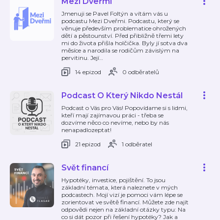
Mezi Dveřmi
Jmenuji se Pavel Foltýn a vítám vás u
podcastu Mezi Dveřmi. Podcastu, který se
věnuje především problematice ohrožených
dětí a pěstounství. Před přibližně třemi lety
mi do života přišla holčička. Byly jí sotva dva
měsíce a narodila se rodičům závislým na
pervitinu. Její
…
14 epizod
0 odběratelů
Podcast O Který Nikdo Nestál
Podcast o Vás pro Vás! Popovídame si s lidmi,
kteří mají zajímavou práci - třeba se
dozvíme něco co nevíme, nebo by nás
nenapadlozeptat!
21 epizod
1 odběratel
Svět financí
Hypotéky, investice, pojištění. To jsou
základní témata, která naleznete v mých
podcastech. Mojí vizí je pomoci vám lépe se
zorientovat ve světě financí. Můžete zde najít
odpovědi nejen na základní otázky typu: Na
co si dát pozor při řešení hypotéky? Jak a