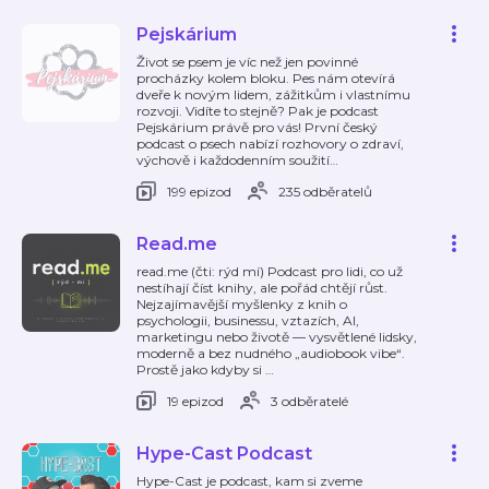
Pejskárium
Život se psem je víc než jen povinné
procházky kolem bloku. Pes nám otevírá
dveře k novým lidem, zážitkům i vlastnímu
rozvoji. Vidíte to stejně? Pak je podcast
Pejskárium právě pro vás! První český
podcast o psech nabízí rozhovory o zdraví,
výchově i každodenním soužití
…
199 epizod
235 odběratelů
Read.me
read.me (čti: rýd mí) Podcast pro lidi, co už
nestíhají číst knihy, ale pořád chtějí růst.
Nejzajímavější myšlenky z knih o
psychologii, businessu, vztazích, AI,
marketingu nebo životě — vysvětlené lidsky,
moderně a bez nudného „audiobook vibe“.
Prostě jako kdyby si
…
19 epizod
3 odběratelé
Hype-Cast Podcast
Hype-Cast je podcast, kam si zveme