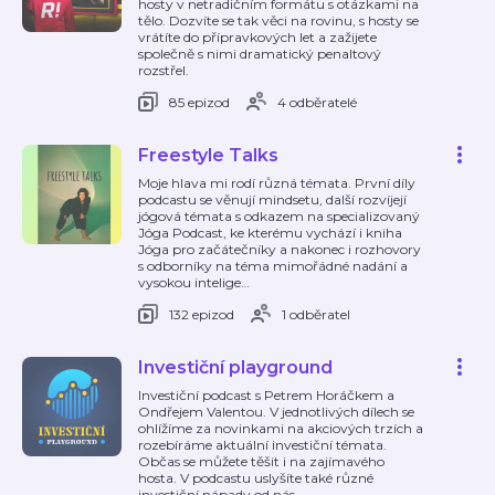
hosty v netradičním formátu s otázkami na
tělo. Dozvíte se tak věci na rovinu, s hosty se
vrátíte do přípravkových let a zažijete
společně s nimi dramatický penaltový
rozstřel.
85 epizod
4 odběratelé
Freestyle Talks
Moje hlava mi rodí různá témata. První díly
podcastu se věnují mindsetu, další rozvíjejí
jógová témata s odkazem na specializovaný
Jóga Podcast, ke kterému vychází i kniha
Jóga pro začátečníky a nakonec i rozhovory
s odborníky na téma mimořádné nadání a
vysokou intelige
…
132 epizod
1 odběratel
Investiční playground
Investiční podcast s Petrem Horáčkem a
Ondřejem Valentou. V jednotlivých dílech se
ohlížíme za novinkami na akciových trzích a
rozebíráme aktuální investiční témata.
Občas se můžete těšit i na zajímavého
hosta. V podcastu uslyšíte také různé
investiční nápady od nás
…