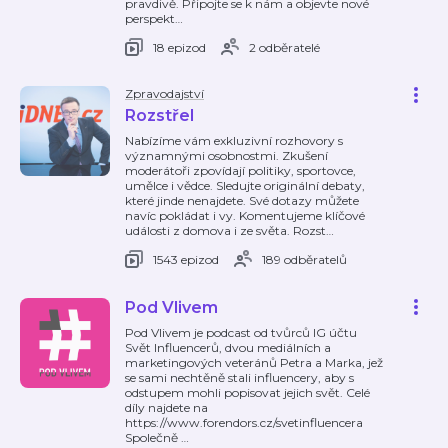
pravdivě. Připojte se k nám a objevte nové
perspekt
…
18 epizod
2 odběratelé
Zpravodajství
Rozstřel
Nabízíme vám exkluzivní rozhovory s
významnými osobnostmi. Zkušení
moderátoři zpovídají politiky, sportovce,
umělce i vědce. Sledujte originální debaty,
které jinde nenajdete. Své dotazy můžete
navíc pokládat i vy. Komentujeme klíčové
události z domova i ze světa. Rozst
…
1543 epizod
189 odběratelů
Pod Vlivem
Pod Vlivem je podcast od tvůrců IG účtu
Svět Influencerů, dvou mediálních a
marketingových veteránů Petra a Marka, jež
se sami nechtěně stali influencery, aby s
odstupem mohli popisovat jejich svět. Celé
díly najdete na
https://www.forendors.cz/svetinfluencera
Společně
…