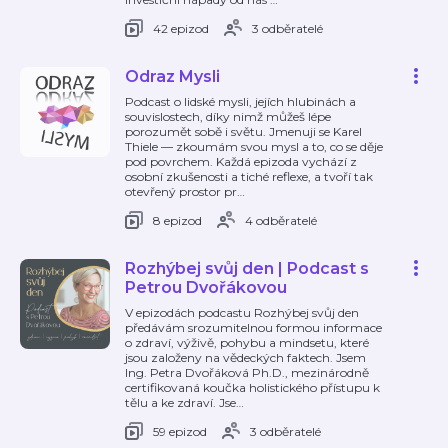
42 epizod
3 odběratelé
Odraz Mysli
Podcast o lidské mysli, jejích hlubinách a
souvislostech, díky nimž můžeš lépe
porozumět sobě i světu. Jmenuji se Karel
Thiele — zkoumám svou mysl a to, co se děje
pod povrchem. Každá epizoda vychází z
osobní zkušenosti a tiché reflexe, a tvoří tak
otevřený prostor pr
…
8 epizod
4 odběratelé
Rozhýbej svůj den | Podcast s
Petrou Dvořákovou
V epizodách podcastu Rozhýbej svůj den
předávám srozumitelnou formou informace
o zdraví, výživě, pohybu a mindsetu, které
jsou založeny na vědeckých faktech. Jsem
Ing. Petra Dvořáková Ph.D., mezinárodně
certifikovaná koučka holistického přístupu k
tělu a ke zdraví. Jse
…
59 epizod
3 odběratelé