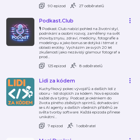
90 epizod
27 odběratelů
Podkast.Club
🎙️ Podkast.Club nabízí pohled na životní styl,
podnikání a osobní rozvoj, zaměřený na svět
showbyznysu, zdraví, medicíny, fotografie a
modelingu a jako bonus se dotýká i témat z
oblasti erotiky. Vycházím ze svých 20 let
zkušeností jako nezávislý glamour fotograf a
prod
…
125 epizod
8 odběratelů
Lidi za kódem
Kuchyňkový pokec vývojářů a dalších lidí z
oboru - lidí stojících za kódem. Nová epizoda
každé dva týdny. Podcast je okénkem do
života plného zběsilých sprintů, dohadování
se s AI agenty a dalších všedních příběhů ze
světa tvorby software. Každá epizoda přinese
unikátní
…
7 epizod
1 odběratel