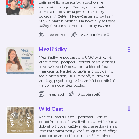
zajímavé lidi a celebrity, abychom je
vyzpovídali o jejich životě, na aktuální
témata nebo s nima jen kamarádsky
pokecali :) Celým Hype-Castem provázejí
Stejk a Martin Molnár. Na nové díly se těště
každý čtvrtek v 17 hodin. Peprný BONU
…
266 epizod
1803 odběratelů
Mezi řádky
Mezi řádky je podcast pro UGC tvůrkyně,
které hledají podporu, porozumění a chtějí
se ve své tvorbě posunout a lépe chápat
marketing. Najdeš tu upřímný povídání o
sociálních sítích, UGC tvorbě, budování
značky, psychologii zákazníků i podnikání
na volné noze. Bez pozlá
…
14 epizod
0 odběratelů
Wild Cast
Vítejte u "Wild Cast" – podcastu, kde se
ponoříme do tajů kvalitního, autentického a
dobrého života. Každý měsíc se setkáváme s
inspirativními hosty, kteří sdílejí své příběhy
a odborné znalosti o tom, jak žít naplno a