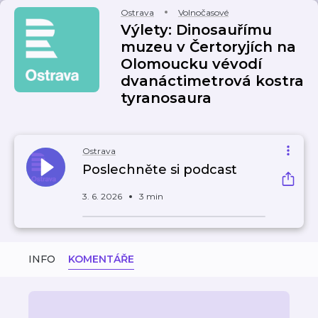
Ostrava
Volnočasové
Výlety: Dinosauřímu
muzeu v Čertoryjích na
Olomoucku vévodí
dvanáctimetrová kostra
tyranosaura
Ostrava
Poslechněte si podcast
3. 6. 2026
3 min
INFO
KOMENTÁŘE