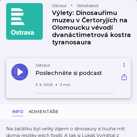
Ostrava
Volnočasové
Výlety: Dinosauřímu
muzeu v Čertoryjích na
Olomoucku vévodí
dvanáctimetrová kostra
tyranosaura
Ostrava
Poslechněte si podcast
3. 6. 2026
3 min
INFO
KOMENTÁŘE
Na začátku byl velký zájem o dinosaury a touha mít
doma repliky jejich fosílií. A tak si Lukáš Vymětal z