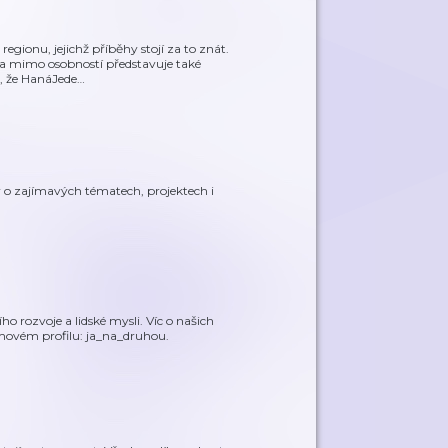
egionu, jejichž příběhy stojí za to znát.
 a mimo osobností představuje také
š, že HanáJede
…
y o zajímavých tématech, projektech i
 rozvoje a lidské mysli. Víc o našich
movém profilu: ja_na_druhou.