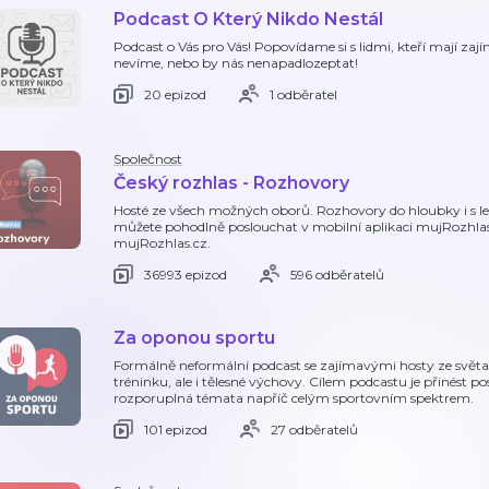
Podcast O Který Nikdo Nestál
Podcast o Vás pro Vás! Popovídame si s lidmi, kteří mají za
nevíme, nebo by nás nenapadlozeptat!
20 epizod
1 odběratel
Společnost
Český rozhlas - Rozhovory
Hosté ze všech možných oborů. Rozhovory do hloubky i s l
můžete pohodlně poslouchat v mobilní aplikaci mujRozhla
mujRozhlas.cz.
36993 epizod
596 odběratelů
Za oponou sportu
Formálně neformální podcast se zajímavými hosty ze světa 
tréninku, ale i tělesné výchovy. Cílem podcastu je přinést p
rozporuplná témata napříč celým sportovním spektrem.
101 epizod
27 odběratelů