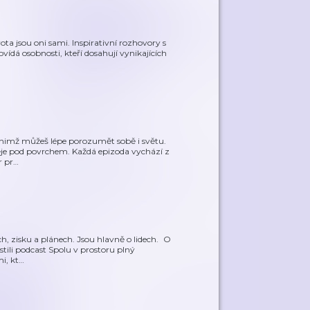
vota jsou oni sami. Inspirativní rozhovory s
ovídá osobnosti, kteří dosahují vynikajících
ky nimž můžeš lépe porozumět sobě i světu.
ěje pod povrchem. Každá epizoda vychází z
r pr
…
, zisku a plánech. Jsou hlavně o lidech. O
pustili podcast Spolu v prostoru plný
i, kt
…