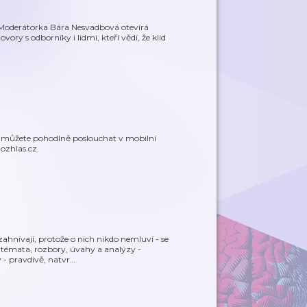
 Moderátorka Bára Nesvadbová otevírá
ry s odborníky i lidmi, kteří vědí, že klid
t můžete pohodlně poslouchat v mobilní
ozhlas.cz.
hnívají, protože o nich nikdo nemluví - se
 témata, rozbory, úvahy a analýzy -
 - pravdivě, natvr
…