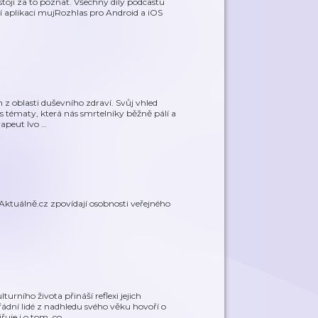
ojí za to poznat. Všechny díly podcastu
 aplikaci mujRozhlas pro Android a iOS
z oblasti duševního zdraví. Svůj vhled
s tématy, která nás smrtelníky běžně pálí a
rapeut Ivo
…
 Aktuálně.cz zpovídají osobnosti veřejného
rního života přináší reflexi jejich
ádní lidé z nadhledu svého věku hovoří o
řuje i o tom, co
…