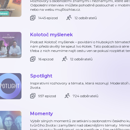
Rozhovory s osobnostmi známými i neznámými, které ale st
Odpolední interview můžete pohodlně poslouchat v mobilní
nebo na webu mujRozhlas.cz.
1445 epizod
12 odběratelů
Kolotoč myšlenek
Podcast Kolotoč myšlenek – povídání o hlubokých tématech 
nám předá skvělý terapeut Ivo Kotek. Tato podcastová série 
třeba z nich neumíme najít cestu ven se pokusí rozplétat te
16 epizod
12 odběratelů
Spotlight
Inspirativní rozhovory a témata, která rezonují. Moderátoři
života.
957 epizod
724 odběratelů
Momenty
Výběr silných momentů ze setkání s osobnostmi českého kultu
tvůrčího života i zamyšlení nad obecnějšími tématy. Mimoř
tom, co má v životě smysl, co je naplňuje, s čím se těžko smi