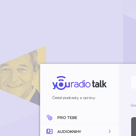
České podcasty a zprávy
Úv
PRO TEBE
AUDIOKNIHY