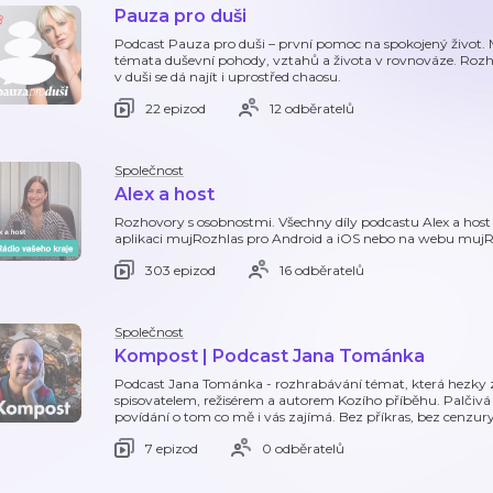
Pauza pro duši
Podcast Pauza pro duši – první pomoc na spokojený život.
témata duševní pohody, vztahů a života v rovnováze. Rozhovo
v duši se dá najít i uprostřed chaosu.
22 epizod
12 odběratelů
Společnost
Alex a host
Rozhovory s osobnostmi. Všechny díly podcastu Alex a hos
aplikaci mujRozhlas pro Android a iOS nebo na webu mujR
303 epizod
16 odběratelů
Společnost
Kompost | Podcast Jana Tománka
Podcast Jana Tománka - rozhrabávání témat, která hezky za
spisovatelem, režisérem a autorem Kozího příběhu. Palčivá
povídání o tom co mě i vás zajímá. Bez příkras, bez cenzury
7 epizod
0 odběratelů