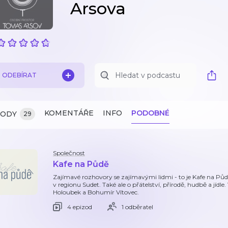
Arsova
ODEBÍRAT
KOMENTÁŘE
INFO
PODOBNÉ
ZODY
29
Společnost
Kafe na Půdě
Zajímavé rozhovory se zajímavými lidmi - to je Kafe na Půdě
v regionu Sudet. Také ale o přátelství, přírodě, hudbě a jídle
Holoubek a Bohumír Vítovec.
4 epizod
1 odběratel