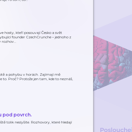
 zve hosty, kteří posouvají Česko a svět
chybující founder CzechCrunche – jednoho z
v rozhov
…
ivotě a pohybu v horách. Zajímají mě
e to. Proč? Protože jen tam, kde to neznáš,
u pod povrch.
tě tolik neslyšíte. Rozhovory, které hledají