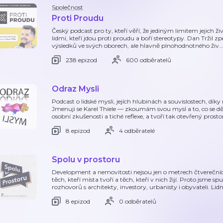
Společnost
Proti Proudu
Český podcast pro ty, kteří věří, že jediným limitem jejich ži
lidmi, kteří jdou proti proudu a boří stereotypy. Dan Tržil zp
výsledků ve svých oborech, ale hlavně plnohodnotného živ
…
238 epizod
600 odběratelů
Odraz Mysli
Podcast o lidské mysli, jejích hlubinách a souvislostech, dí
Jmenuji se Karel Thiele — zkoumám svou mysl a to, co se d
osobní zkušenosti a tiché reflexe, a tvoří tak otevřený prosto
8 epizod
4 odběratelé
Spolu v prostoru
Development a nemovitosti nejsou jen o metrech čtverečních
těch, kteří místa tvoří a těch, kteří v nich žijí. Proto jsme s
rozhovorů s architekty, investory, urbanisty i obyvateli. Lidm
8 epizod
0 odběratelů