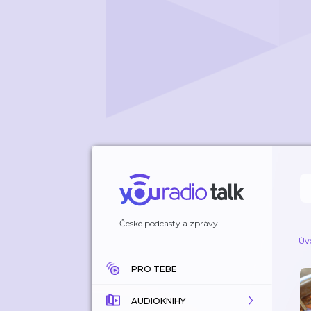
České podcasty a zprávy
Úv
PRO TEBE
AUDIOKNIHY